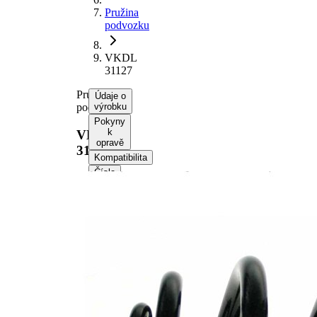
Pružina
podvozku
VKDL
31127
Pružina
Údaje o
podvozku
výrobku
Pokyny
k
VKDL
opravě
31127
Kompatibilita
Čísla
OE
Informace o výrobku
Vlastnost
Hodnota
montovaná
Zadní
strana
náprava
Délka
199 mm
Hmotnost
2,30 kg
Tvar
miniblok