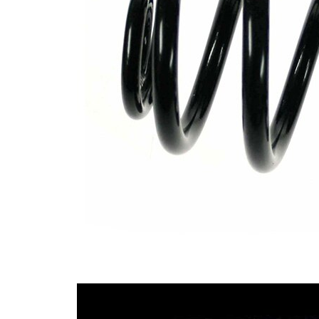
pružiny
Vnější
140 mm
průměr
Doplňkový
výrobek/
bez
doplňkové
pouzdra
info
Počet
6,25
závitů
Označení
modrá
barvy
Průměr
11,25
drátu
mm
Průměr
15,50
drátu 1
mm
Průměr
11,25
drátu 2
mm