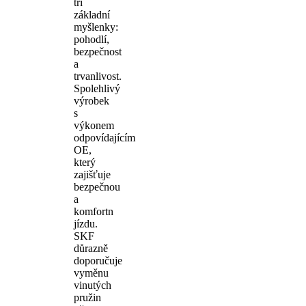
tři
základní
myšlenky:
pohodlí,
bezpečnost
a
trvanlivost.
Spolehlivý
výrobek
s
výkonem
odpovídajícím
OE,
který
zajišťuje
bezpečnou
a
komfortn
jízdu.
SKF
důrazně
doporučuje
vyměnu
vinutých
pružin