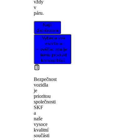
vždy
v
páru.
Najít
distributora
Vyberte své
vozidlo a
ověřte, zda je
tento produkt
kompatibilní.
Bezpečnost
vozidla
je
prioritou
společnosti
SKF
a
naše
vysoce
kvalitní
součásti