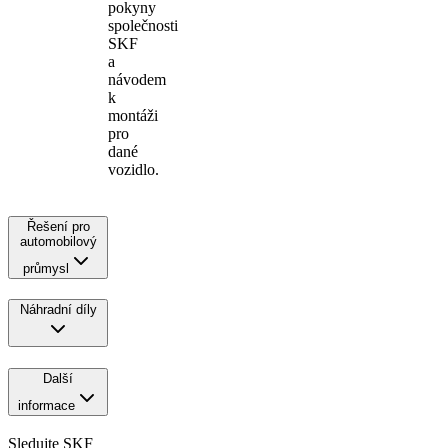
pokyny
společnosti
SKF
a
návodem
k
montáži
pro
dané
vozidlo.
Řešení pro
automobilový
průmysl
Náhradní díly
Další
informace
Sledujte SKF