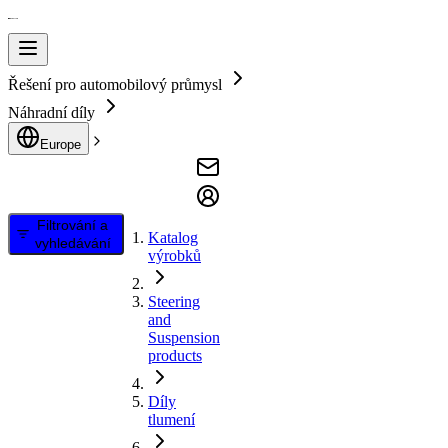
Řešení pro automobilový průmysl
Náhradní díly
Europe
Filtrování a
Katalog
vyhledávání
výrobků
Steering
and
Suspension
products
Díly
tlumení