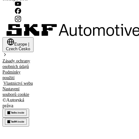
Europe
|
Czech
Česko
Zásady ochrany
osobních údajů
Podmínky
použití
Vlastnictví webu
Nastavení
souborů cookie
©
Autorská
práva