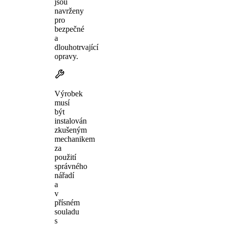
jsou
navrženy
pro
bezpečné
a
dlouhotrvající
opravy.
Výrobek
musí
být
instalován
zkušeným
mechanikem
za
použití
správného
nářadí
a
v
přísném
souladu
s