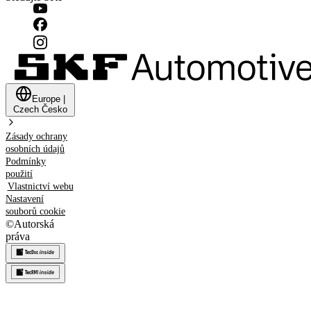
Europe
|
Czech
Česko
Zásady ochrany
osobních údajů
Podmínky
použití
Vlastnictví webu
Nastavení
souborů cookie
©
Autorská
práva