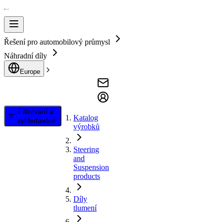
Řešení pro automobilový průmysl
Náhradní díly
Europe
Filtrování a
Katalog
vyhledávání
výrobků
Steering
and
Suspension
products
Díly
tlumení