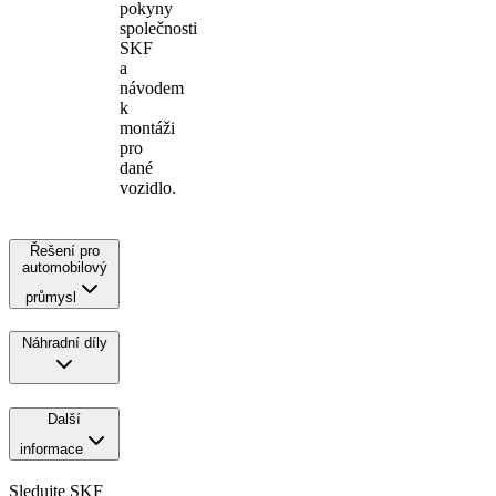
pokyny
společnosti
SKF
a
návodem
k
montáži
pro
dané
vozidlo.
Řešení pro
automobilový
průmysl
Náhradní díly
Další
informace
Sledujte SKF