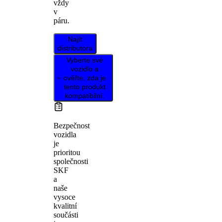
vždy
v
páru.
Najít
distributora
Vyberte své
vozidlo a
ověřte, zda je
tento produkt
kompatibilní.
Bezpečnost
vozidla
je
prioritou
společnosti
SKF
a
naše
vysoce
kvalitní
součásti