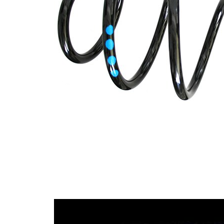
průměrem
Vnější
147 mm
průměr
Doplňkový
výrobek/
bez
doplňkové
pouzdra
info
Počet
5,75
závitů
Průměr
13,25 mm
drátu