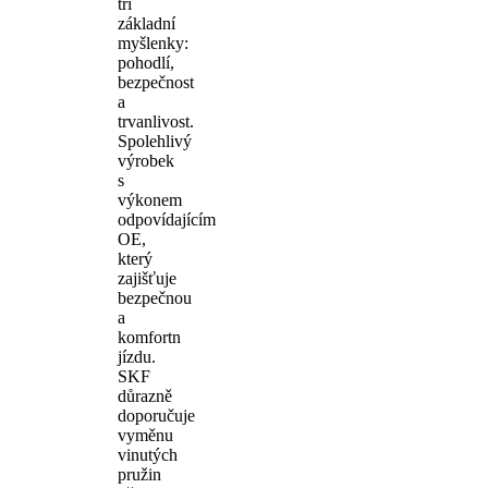
tři
základní
myšlenky:
pohodlí,
bezpečnost
a
trvanlivost.
Spolehlivý
výrobek
s
výkonem
odpovídajícím
OE,
který
zajišťuje
bezpečnou
a
komfortn
jízdu.
SKF
důrazně
doporučuje
vyměnu
vinutých
pružin