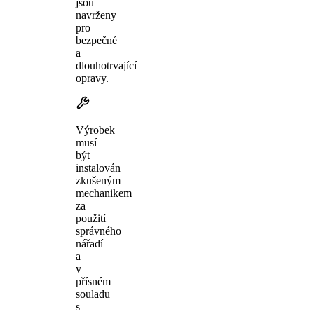
jsou
navrženy
pro
bezpečné
a
dlouhotrvající
opravy.
Výrobek
musí
být
instalován
zkušeným
mechanikem
za
použití
správného
nářadí
a
v
přísném
souladu
s