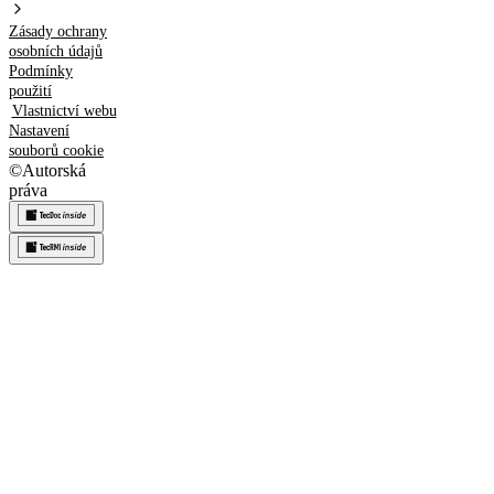
Zásady ochrany
osobních údajů
Podmínky
použití
Vlastnictví webu
Nastavení
souborů cookie
©
Autorská
práva