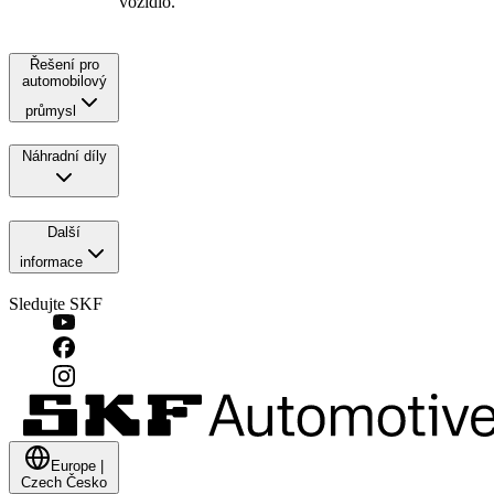
vozidlo.
Řešení pro
automobilový
průmysl
Náhradní díly
Další
informace
Sledujte SKF
Europe
|
Czech
Česko