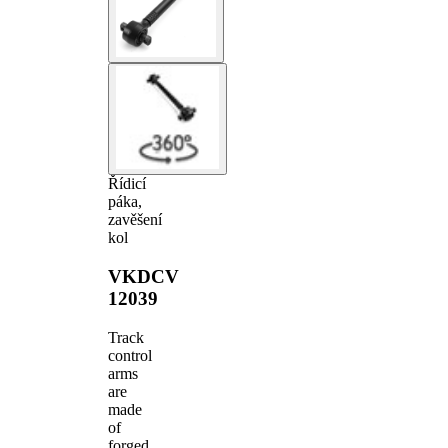
Řídicí
páka,
zavěšení
kol
VKDCV
12039
Track
control
arms
are
made
of
forged