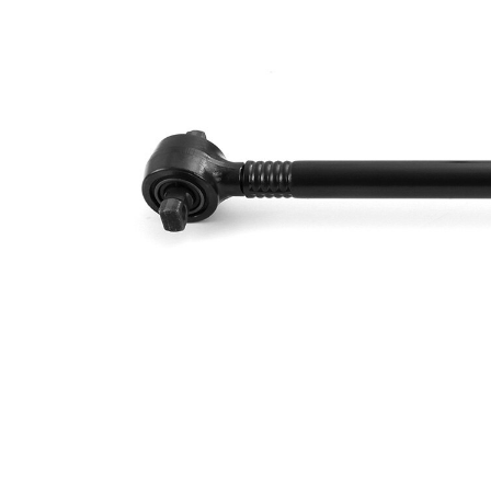
Průměr
17 mm
díry
pro
průměr
46 mm
potrubí