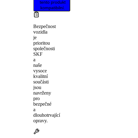
tento produkt
kompatibilní.
Bezpečnost
vozidla
je
prioritou
společnosti
SKF
a
naše
vysoce
kvalitní
součásti
jsou
navrženy
pro
bezpečné
a
dlouhotrvající
opravy.