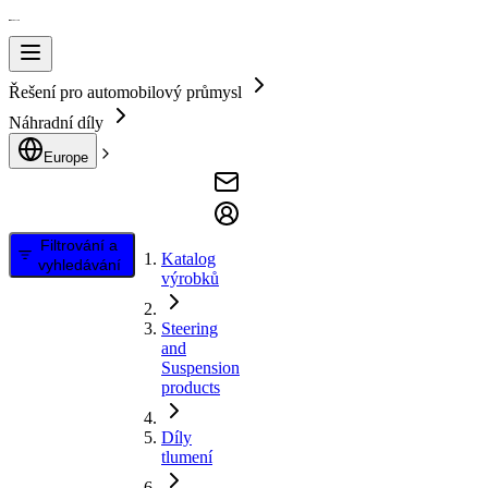
Řešení pro automobilový průmysl
Náhradní díly
Europe
Filtrování a
Katalog
vyhledávání
výrobků
Steering
and
Suspension
products
Díly
tlumení