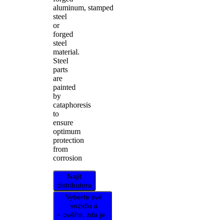
aluminum, stamped
steel
or
forged
steel
material.
Steel
parts
are
painted
by
cataphoresis
to
ensure
optimum
protection
from
corrosion
Najít
distributora
Vyberte své
vozidlo a
ověřte, zda je