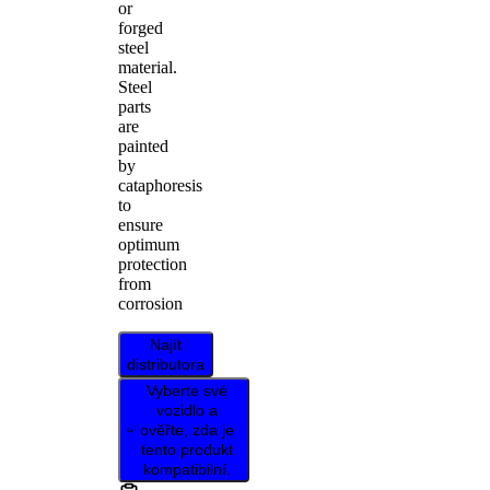
or
forged
steel
material.
Steel
parts
are
painted
by
cataphoresis
to
ensure
optimum
protection
from
corrosion
Najít
distributora
Vyberte své
vozidlo a
ověřte, zda je
tento produkt
kompatibilní.