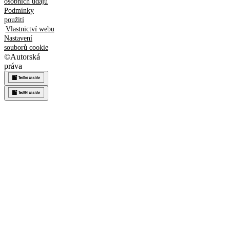
osobních údajů
Podmínky
použití
Vlastnictví webu
Nastavení
souborů cookie
©
Autorská
práva