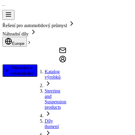
Řešení pro automobilový průmysl
Náhradní díly
Europe
Filtrování a
Katalog
vyhledávání
výrobků
Steering
and
Suspension
products
Díly
tlumení