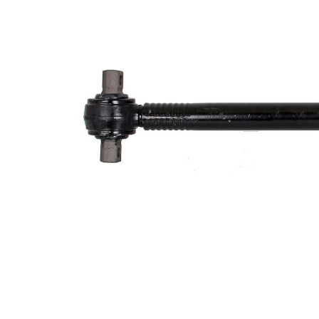
průměr
50 mm
potrubí