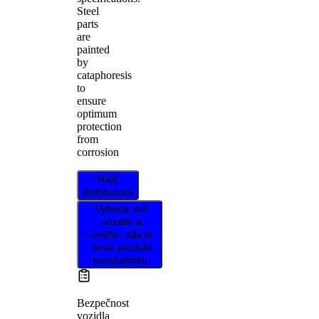
Steel
parts
are
painted
by
cataphoresis
to
ensure
optimum
protection
from
corrosion
Najít
distributora
Vyberte své
vozidlo a
ověřte, zda je
tento produkt
kompatibilní.
Bezpečnost
vozidla