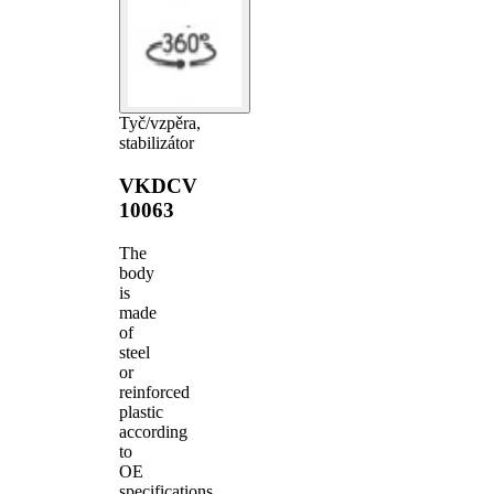
Tyč/vzpěra,
stabilizátor
VKDCV
10063
The
body
is
made
of
steel
or
reinforced
plastic
according
to
OE
specifications.