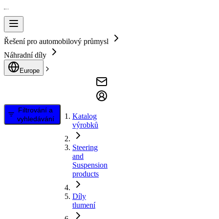
Řešení pro automobilový průmysl
Náhradní díly
Europe
Filtrování a
Katalog
vyhledávání
výrobků
Steering
and
Suspension
products
Díly
tlumení