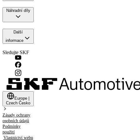
Náhradní díly
Další
informace
Sledujte SKF
Europe
|
Czech
Česko
Zásady ochrany
osobních údajů
Podmínky
použití
Vlastnictví webu