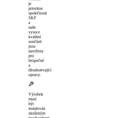
je
prioritou
společnosti
SKF
a
naše
vysoce
kvalitní
součásti
jsou
navrženy
pro
bezpečné
a
dlouhotrvající
opravy.
Výrobek
musí
být
instalován
zkušeným
mechanikem