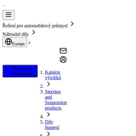
Řešení pro automobilový průmysl
Náhradní díly
Europe
Filtrování a
Katalog
vyhledávání
výrobků
Steering
and
Suspension
products
Díly
tlumení