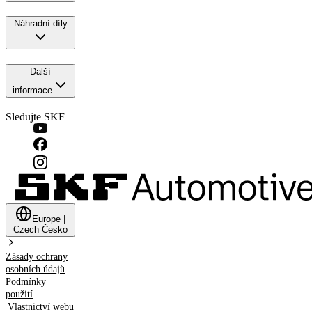
Náhradní díly
Další
informace
Sledujte SKF
Europe
|
Czech
Česko
Zásady ochrany
osobních údajů
Podmínky
použití
Vlastnictví webu