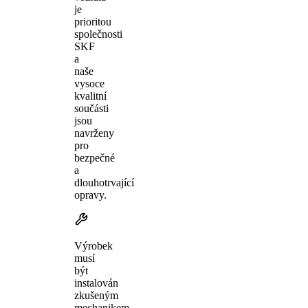
je
prioritou
společnosti
SKF
a
naše
vysoce
kvalitní
součásti
jsou
navrženy
pro
bezpečné
a
dlouhotrvající
opravy.
Výrobek
musí
být
instalován
zkušeným
mechanikem