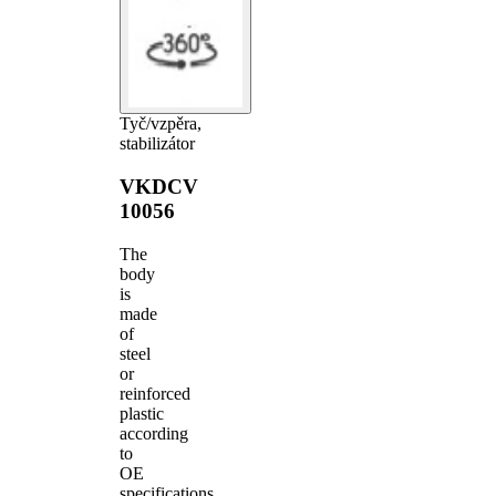
Tyč/vzpěra,
stabilizátor
VKDCV
10056
The
body
is
made
of
steel
or
reinforced
plastic
according
to
OE
specifications.