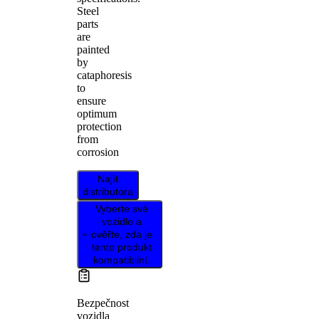
Steel
parts
are
painted
by
cataphoresis
to
ensure
optimum
protection
from
corrosion
Najít
distributora
Vyberte své
vozidlo a
ověřte, zda je
tento produkt
kompatibilní.
Bezpečnost
vozidla