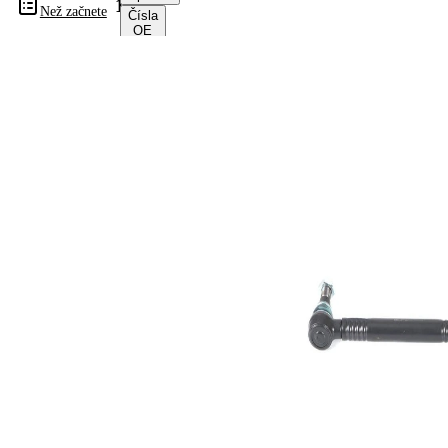
10051
Než začnete
Čísla
OE
Informace o výrobku
Vlastnost
Hodnota
montovaná
Zadní
strana
náprava
Délka
395 mm
Rozměr
M24x1,5
závitu 1
Rozměr
M24x1,5
závitu 2
pro průměr
38 mm
potrubí
Rozměr
32,2 mm
kužele 1
Rozměr
32,2 mm
kužele 2