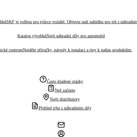
obků
SKF je volbou pro tvůrce vozidel. Objevte naši nabídku pro trh s náhradním
Katalog výrobků
Najít náhradní díly pro automobil
ické centrum
Najděte příručky, návody k instalaci a tipy k našim produktům.
Často kladené otázky
Než začnete
Najít distributory
Přehled trhu s náhradními díly