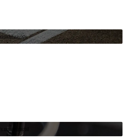
ristické závody.
íly pro automobil