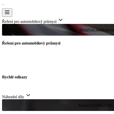
Řešení pro automobilový průmysl
Závody
Jen málokteré pr
Řešení pro automobilový průmysl
Rychlé odkazy
Náhradní díly
Katalog výrobků
20 000 