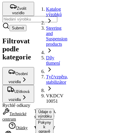
Zvolit
Katalog
vozidlo
výrobků
Steering
Submit
and
Suspension
Filtrovat
products
podle
kategorie
Díly
tlumení
Osobní
Tyč/vzpěra,
vozidla
stabilizátor
Užitková
VKDCV
vozidla
10051
Rychlé odkazy
Tyč/vzpěra,
Údaje o
Technické
stabilizátor
výrobku
centrum
Pokyny
k
VKDCV
Otázky
opravě