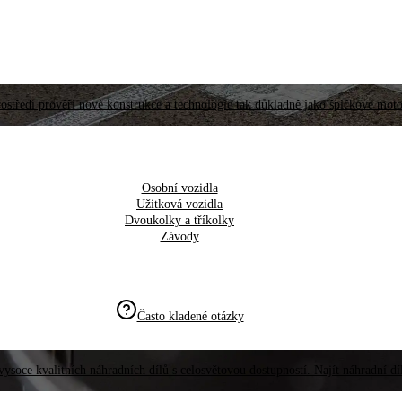
ostředí prověří nové konstrukce a technologie tak důkladně jako špičkové moto
Osobní vozidla
Užitková vozidla
Dvoukolky a tříkolky
Závody
Často kladené otázky
vysoce kvalitních náhradních dílů s celosvětovou dostupností. Najít náhradní d