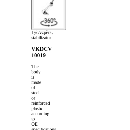
Tyč/vzpěra,
stabilizátor
VKDCV
10019
The
body
is
made
of
steel
or
reinforced
plastic
according
to
OE
specifications.