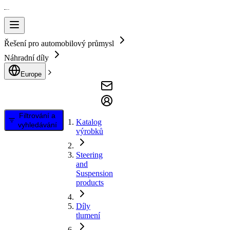
Řešení pro automobilový průmysl
Náhradní díly
Europe
Filtrování a
Katalog
vyhledávání
výrobků
Steering
and
Suspension
products
Díly
tlumení