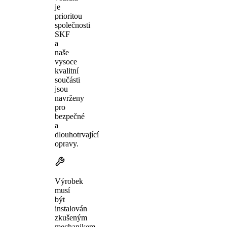
je
prioritou
společnosti
SKF
a
naše
vysoce
kvalitní
součásti
jsou
navrženy
pro
bezpečné
a
dlouhotrvající
opravy.
Výrobek
musí
být
instalován
zkušeným
mechanikem