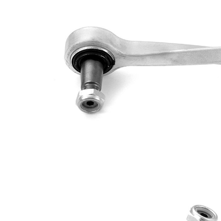
tyč
Rozměr
26 mm
kužele 1