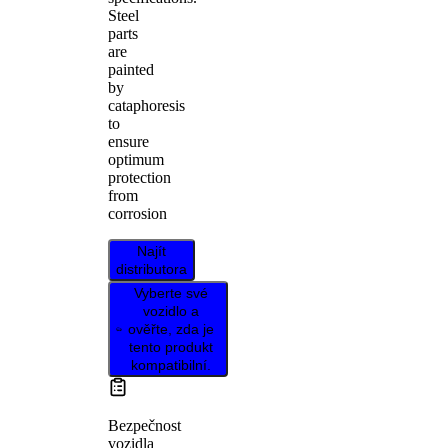
Steel
parts
are
painted
by
cataphoresis
to
ensure
optimum
protection
from
corrosion
Najít
distributora
Vyberte své
vozidlo a
ověřte, zda je
tento produkt
kompatibilní.
Bezpečnost
vozidla