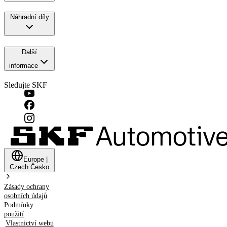
Náhradní díly
Další
informace
Sledujte SKF
Europe
|
Czech
Česko
Zásady ochrany
osobních údajů
Podmínky
použití
Vlastnictví webu