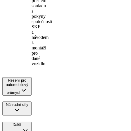
přísném
souladu
s
pokyny
společnosti
SKF
a
návodem
k
montáži
pro
dané
vozidlo.
Řešení pro
automobilový
průmysl
Náhradní díly
Další