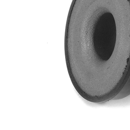
Vnější
57 mm
průměr