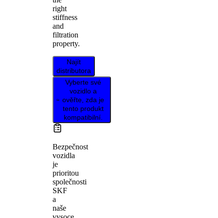
right
stiffness
and
filtration
property.
Najít
distributora
Vyberte své
vozidlo a
ověřte, zda je
tento produkt
kompatibilní.
Bezpečnost
vozidla
je
prioritou
společnosti
SKF
a
naše
vysoce