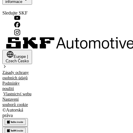
informace
Sledujte SKF
Europe
|
Czech
Česko
Zásady ochrany
osobních údajů
Podmínky
použití
Vlastnictví webu
Nastavení
souborů cookie
©
Autorská
práva