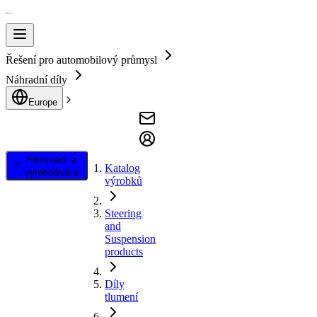
Řešení pro automobilový průmysl
Náhradní díly
Europe
Filtrování a
Katalog
vyhledávání
výrobků
Steering
and
Suspension
products
Díly
tlumení