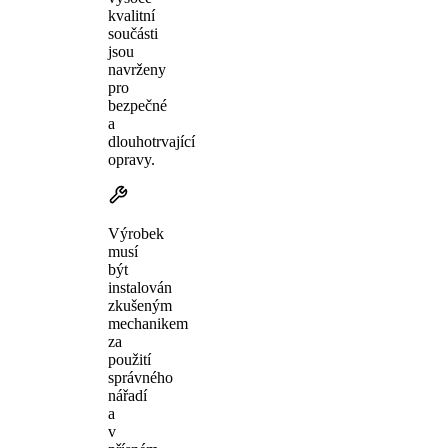
kvalitní
součásti
jsou
navrženy
pro
bezpečné
a
dlouhotrvající
opravy.
Výrobek
musí
být
instalován
zkušeným
mechanikem
za
použití
správného
nářadí
a
v