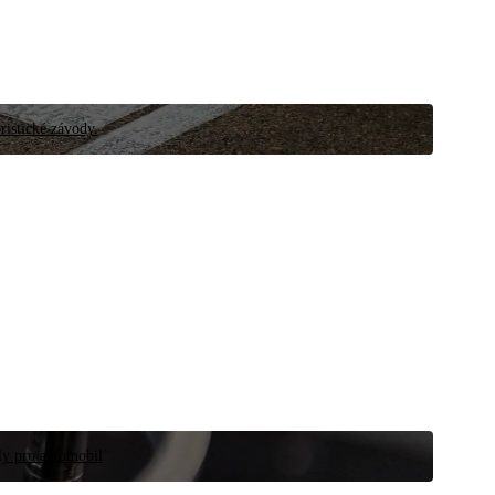
ristické závody.
íly pro automobil