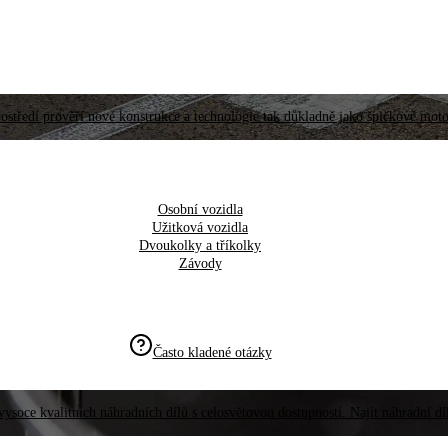
ostředí prověří nové konstrukce a technologie tak důkladně jako špičkové moto
Osobní vozidla
Užitková vozidla
Dvoukolky a tříkolky
Závody
Často kladené otázky
vysoce kvalitních náhradních dílů s celosvětovou dostupností. Najít náhradní d