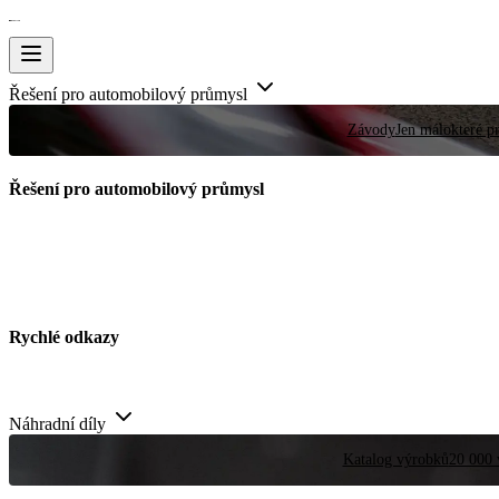
Řešení pro automobilový průmysl
Závody
Jen málokteré pr
Řešení pro automobilový průmysl
Rychlé odkazy
Náhradní díly
Katalog výrobků
20 000 