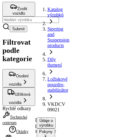
Zvolit
Katalog
vozidlo
výrobků
Steering
Submit
and
Suspension
Filtrovat
products
podle
kategorie
Díly
tlumení
Osobní
Ložiskové
vozidla
pouzdro,
stabilizátor
Užitková
vozidla
VKDCV
Rychlé odkazy
09021
Technické
Ložiskové
Údaje o
centrum
pouzdro,
výrobku
stabilizátor
Otázky
Pokyny
k