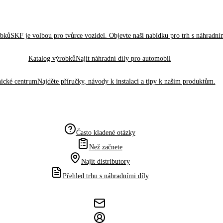
obků
SKF je volbou pro tvůrce vozidel. Objevte naši nabídku pro trh s náhradním
Katalog výrobků
Najít náhradní díly pro automobil
ické centrum
Najděte příručky, návody k instalaci a tipy k našim produktům.
Často kladené otázky
Než začnete
Najít distributory
Přehled trhu s náhradními díly