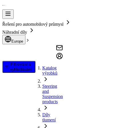
Řešení pro automobilový průmysl
Náhradní díly
Europe
Filtrování a
Katalog
vyhledávání
výrobků
Steering
and
Suspension
products
Díly
tlumení