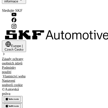
informace
Sledujte SKF
Europe
|
Czech
Česko
Zásady ochrany
osobních údajů
Podmínky
použití
Vlastnictví webu
Nastavení
souborů cookie
©
Autorská
práva