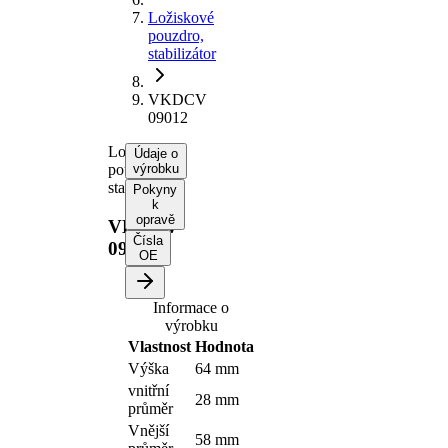
Ložiskové
pouzdro,
stabilizátor
VKDCV
09012
Ložiskové
Údaje o
pouzdro,
výrobku
stabilizátor
Pokyny
k
opravě
VKDCV
Čísla
09012
OE
Informace o
výrobku
Vlastnost
Hodnota
Výška
64 mm
vnitřní
28 mm
průměr
Vnější
58 mm