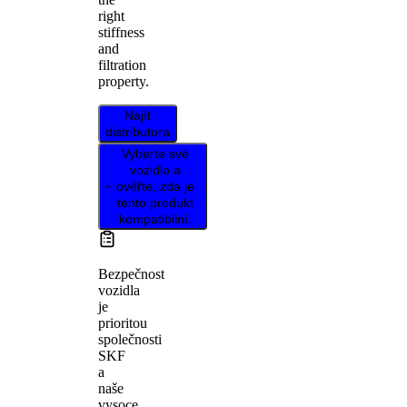
right
stiffness
and
filtration
property.
Najít
distributora
Vyberte své
vozidlo a
ověřte, zda je
tento produkt
kompatibilní.
Bezpečnost
vozidla
je
prioritou
společnosti
SKF
a
naše
vysoce