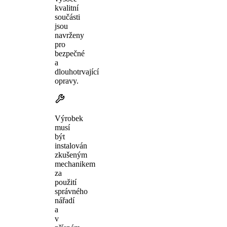
kvalitní
součásti
jsou
navrženy
pro
bezpečné
a
dlouhotrvající
opravy.
Výrobek
musí
být
instalován
zkušeným
mechanikem
za
použití
správného
nářadí
a
v