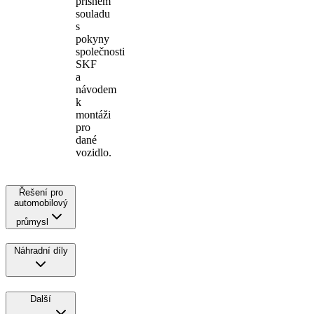
přísném
souladu
s
pokyny
společnosti
SKF
a
návodem
k
montáži
pro
dané
vozidlo.
Řešení pro
automobilový
průmysl
Náhradní díly
Další