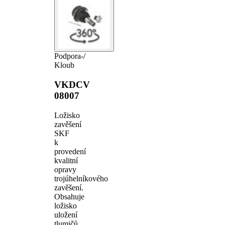
Podpora-/
Kloub
VKDCV
08007
Ložisko
zavěšení
SKF
k
provedení
kvalitní
opravy
trojúhelníkového
zavěšení.
Obsahuje
ložisko
uložení
tlumičů