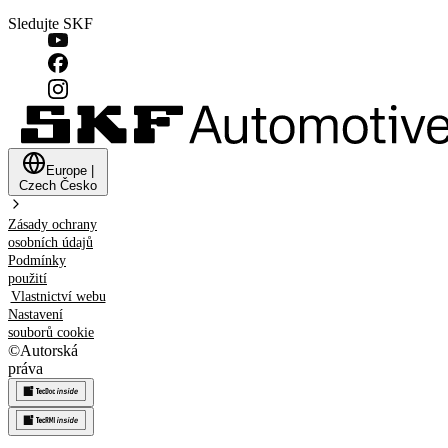
Sledujte SKF
Europe
|
Czech
Česko
Zásady ochrany
osobních údajů
Podmínky
použití
Vlastnictví webu
Nastavení
souborů cookie
©
Autorská
práva