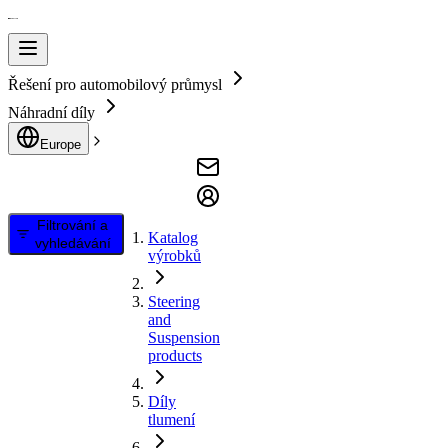
Řešení pro automobilový průmysl
Náhradní díly
Europe
Filtrování a
Katalog
vyhledávání
výrobků
Steering
and
Suspension
products
Díly
tlumení