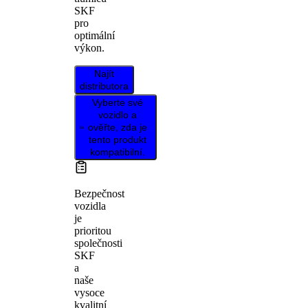
SKF
pro
optimální
výkon.
Najít
distributora
Vyberte své
vozidlo a
ověřte, zda je
tento produkt
kompatibilní.
Bezpečnost
vozidla
je
prioritou
společnosti
SKF
a
naše
vysoce
kvalitní