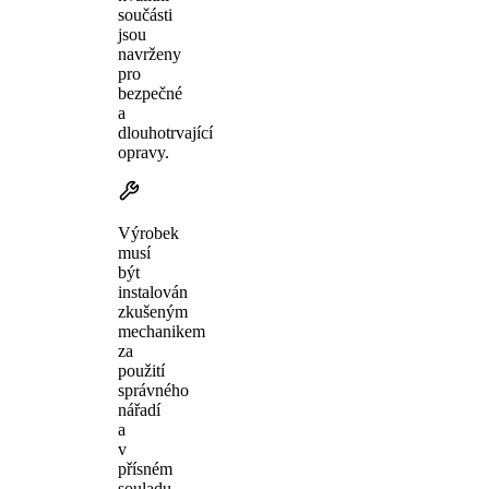
součásti
jsou
navrženy
pro
bezpečné
a
dlouhotrvající
opravy.
Výrobek
musí
být
instalován
zkušeným
mechanikem
za
použití
správného
nářadí
a
v
přísném
souladu