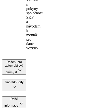
s
pokyny
společnosti
SKF
a
návodem
k
montáži
pro
dané
vozidlo.
Řešení pro
automobilový
průmysl
Náhradní díly
Další
informace