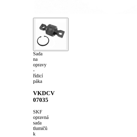
Sada
na
opravy
-
řídicí
páka
VKDCV
07035
SKF
opravná
sada
tlumičů
k