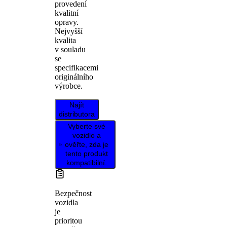
provedení
kvalitní
opravy.
Nejvyšší
kvalita
v souladu
se
specifikacemi
originálního
výrobce.
Najít
distributora
Vyberte své
vozidlo a
ověřte, zda je
tento produkt
kompatibilní.
Bezpečnost
vozidla
je
prioritou