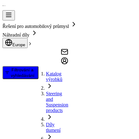
Řešení pro automobilový průmysl
Náhradní díly
Europe
Filtrování a
Katalog
vyhledávání
výrobků
Steering
and
Suspension
products
Díly
tlumení