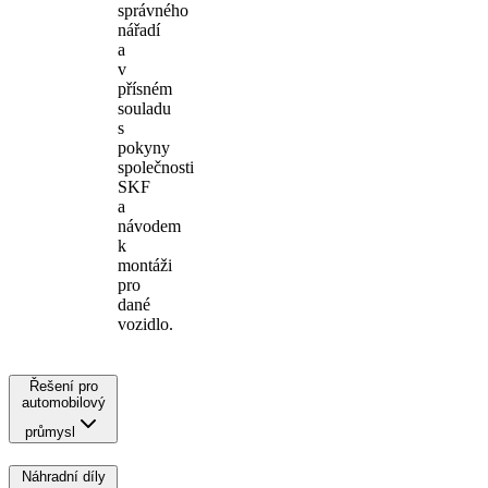
správného
nářadí
a
v
přísném
souladu
s
pokyny
společnosti
SKF
a
návodem
k
montáži
pro
dané
vozidlo.
Řešení pro
automobilový
průmysl
Náhradní díly