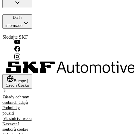
Další
informace
Sledujte SKF
Europe
|
Czech
Česko
Zásady ochrany
osobních údajů
Podmínky
použití
Vlastnictví webu
Nastavení
souborů cookie