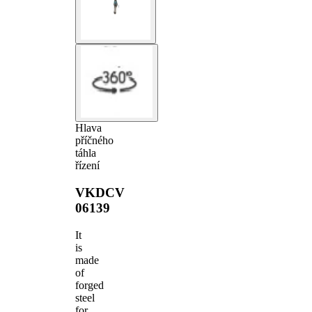
Hlava
příčného
táhla
řízení
VKDCV
06139
It
is
made
of
forged
steel
for