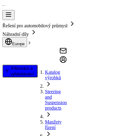
Řešení pro automobilový průmysl
Náhradní díly
Europe
Filtrování a
Katalog
vyhledávání
výrobků
Steering
and
Suspension
products
Manžety
řízení