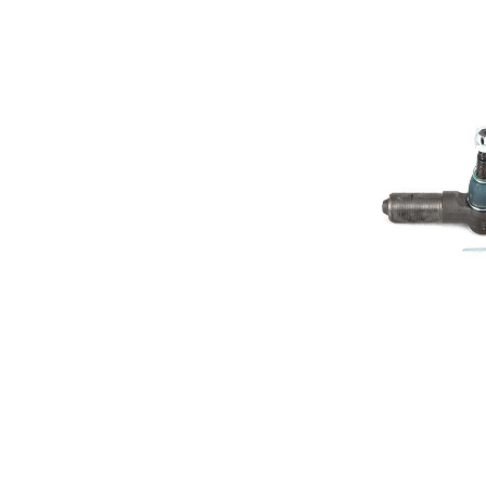
závitu 2
LHT
Rozměr
26,2 mm
kužele 1