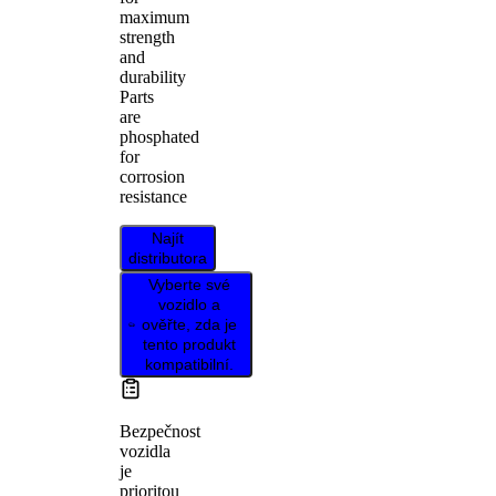
maximum
strength
and
durability
Parts
are
phosphated
for
corrosion
resistance
Najít
distributora
Vyberte své
vozidlo a
ověřte, zda je
tento produkt
kompatibilní.
Bezpečnost
vozidla
je
prioritou