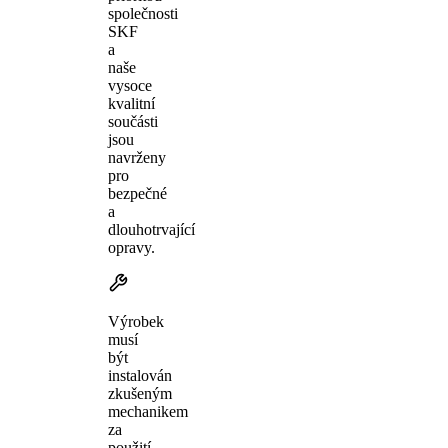
společnosti
SKF
a
naše
vysoce
kvalitní
součásti
jsou
navrženy
pro
bezpečné
a
dlouhotrvající
opravy.
Výrobek
musí
být
instalován
zkušeným
mechanikem
za
použití