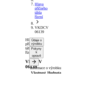
Hlava
příčného
táhla
řízení
VKDCV
06139
Hlava
Údaje o
příčného
výrobku
táhla
Pokyny
řízení
k
opravě
VKDCV
06139
Informace o výrobku
Vlastnost
Hodnota
montovaná
přední
strana
osa
Délka
141 mm
Rozměr
M20x1,5
závitu 1
Rozměr
M30x1.5