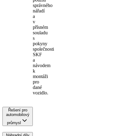
správného
nářadí
a
v
přísném
souladu
s
pokyny
společnosti
SKF
a
návodem
k
montáži
pro
dané
vozidlo.
Řešení pro
automobilový
průmysl
Náhradní díly