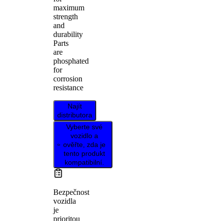
maximum
strength
and
durability
Parts
are
phosphated
for
corrosion
resistance
Najít
distributora
Vyberte své
vozidlo a
ověřte, zda je
tento produkt
kompatibilní.
Bezpečnost
vozidla
je
prioritou