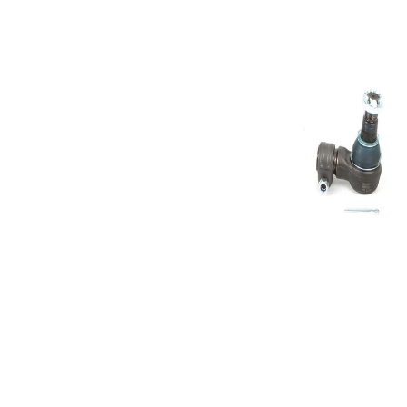
závitu 1
Rozměr
M22x1,5
závitu 2
Rozměr
31,7 mm
kužele 1