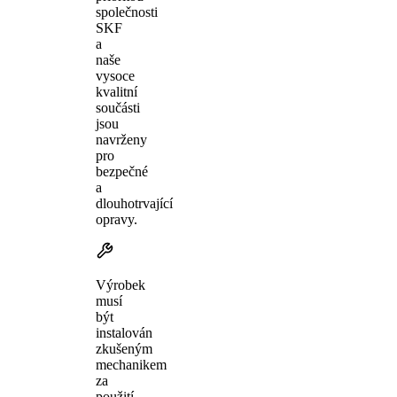
společnosti
SKF
a
naše
vysoce
kvalitní
součásti
jsou
navrženy
pro
bezpečné
a
dlouhotrvající
opravy.
Výrobek
musí
být
instalován
zkušeným
mechanikem
za
použití