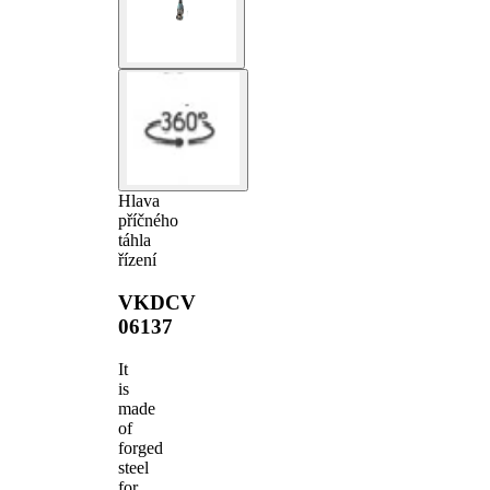
Hlava
příčného
táhla
řízení
VKDCV
06137
It
is
made
of
forged
steel
for