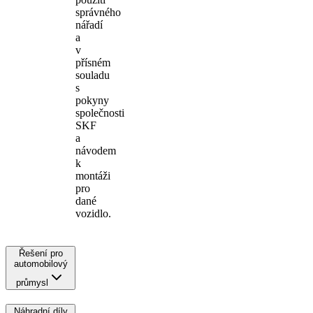
správného
nářadí
a
v
přísném
souladu
s
pokyny
společnosti
SKF
a
návodem
k
montáži
pro
dané
vozidlo.
Řešení pro
automobilový
průmysl
Náhradní díly