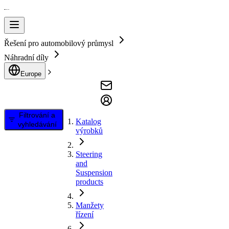
Řešení pro automobilový průmysl
Náhradní díly
Europe
Filtrování a
Katalog
vyhledávání
výrobků
Steering
and
Suspension
products
Manžety
řízení