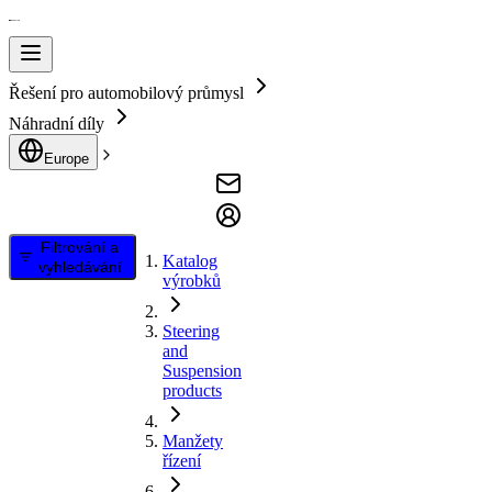
Řešení pro automobilový průmysl
Náhradní díly
Europe
Filtrování a
Katalog
vyhledávání
výrobků
Steering
and
Suspension
products
Manžety
řízení