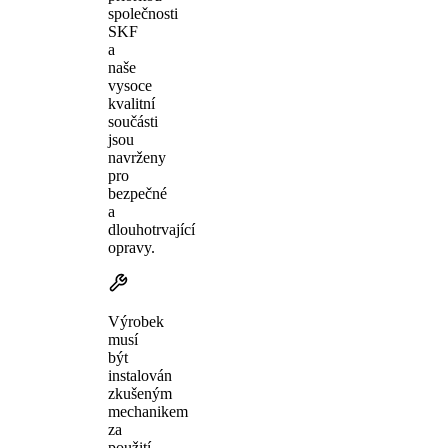
společnosti
SKF
a
naše
vysoce
kvalitní
součásti
jsou
navrženy
pro
bezpečné
a
dlouhotrvající
opravy.
Výrobek
musí
být
instalován
zkušeným
mechanikem
za
použití