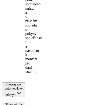
správného
nářadí
a
v
přísném
souladu
s
pokyny
společnosti
SKF
a
návodem
k
montáži
pro
dané
vozidlo.
Řešení pro
automobilový
průmysl
Náhradní díly