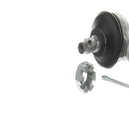
strana
vedení