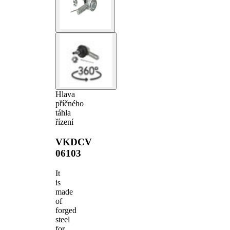
Hlava
příčného
táhla
řízení
VKDCV
06103
It
is
made
of
forged
steel
for