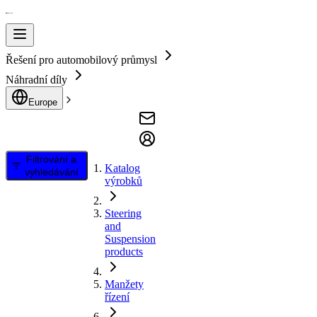
Řešení pro automobilový průmysl
Náhradní díly
Europe
Filtrování a
Katalog
vyhledávání
výrobků
Steering
and
Suspension
products
Manžety
řízení