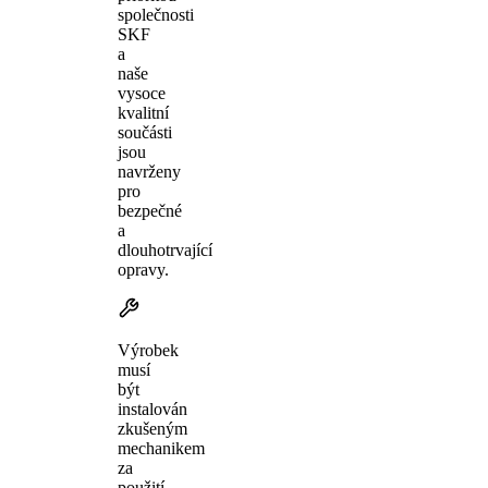
společnosti
SKF
a
naše
vysoce
kvalitní
součásti
jsou
navrženy
pro
bezpečné
a
dlouhotrvající
opravy.
Výrobek
musí
být
instalován
zkušeným
mechanikem
za
použití