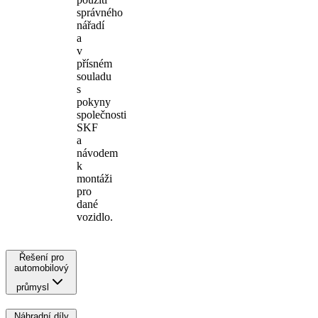
správného
nářadí
a
v
přísném
souladu
s
pokyny
společnosti
SKF
a
návodem
k
montáži
pro
dané
vozidlo.
Řešení pro
automobilový
průmysl
Náhradní díly