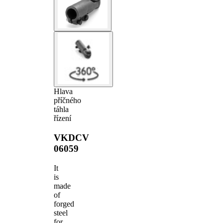
Hlava
příčného
táhla
řízení
VKDCV
06059
It
is
made
of
forged
steel
for