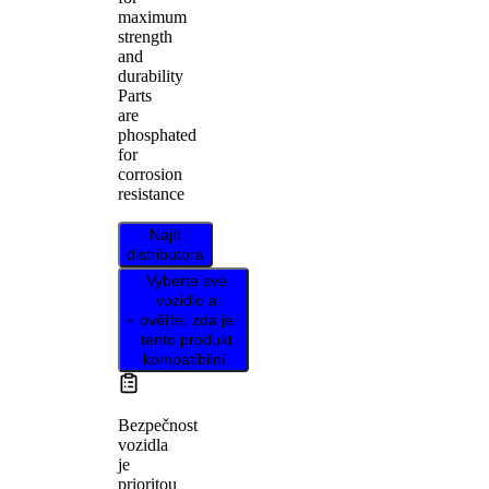
maximum
strength
and
durability
Parts
are
phosphated
for
corrosion
resistance
Najít
distributora
Vyberte své
vozidlo a
ověřte, zda je
tento produkt
kompatibilní.
Bezpečnost
vozidla
je
prioritou