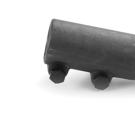
kužele 1
Rozměr
26 mm
kužele 2