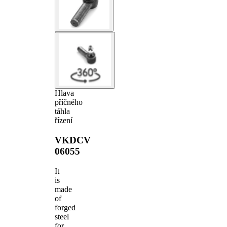
Hlava
příčného
táhla
řízení
VKDCV
06055
It
is
made
of
forged
steel
for