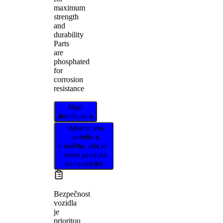
maximum
strength
and
durability
Parts
are
phosphated
for
corrosion
resistance
Najít
distributora
Vyberte své
vozidlo a
ověřte, zda je
tento produkt
kompatibilní.
Bezpečnost
vozidla
je
prioritou