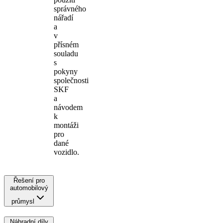
správného
nářadí
a
v
přísném
souladu
s
pokyny
společnosti
SKF
a
návodem
k
montáži
pro
dané
vozidlo.
Řešení pro
automobilový
průmysl
Náhradní díly