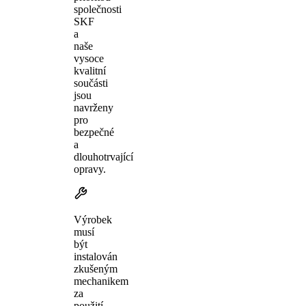
společnosti
SKF
a
naše
vysoce
kvalitní
součásti
jsou
navrženy
pro
bezpečné
a
dlouhotrvající
opravy.
Výrobek
musí
být
instalován
zkušeným
mechanikem
za
použití