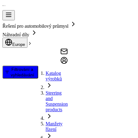
Řešení pro automobilový průmysl
Náhradní díly
Europe
Filtrování a
Katalog
vyhledávání
výrobků
Steering
and
Suspension
products
Manžety
řízení