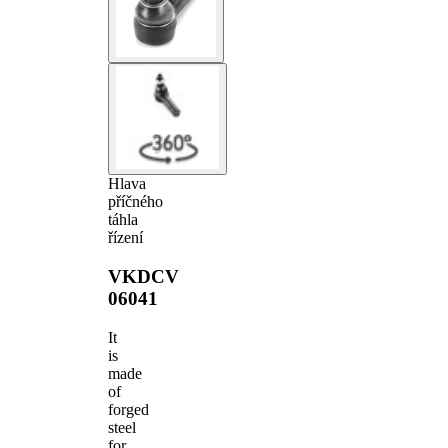
Hlava
příčného
táhla
řízení
VKDCV
06041
It
is
made
of
forged
steel
for