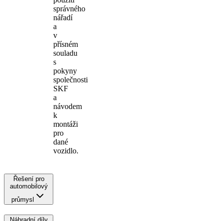
správného
nářadí
a
v
přísném
souladu
s
pokyny
společnosti
SKF
a
návodem
k
montáži
pro
dané
vozidlo.
Řešení pro
automobilový
průmysl
Náhradní díly