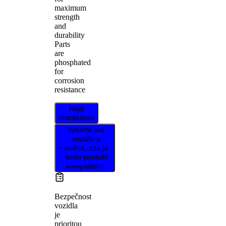
maximum
strength
and
durability
Parts
are
phosphated
for
corrosion
resistance
Najít
distributora
Vyberte své
vozidlo a
ověřte, zda je
tento produkt
kompatibilní.
Bezpečnost
vozidla
je
prioritou