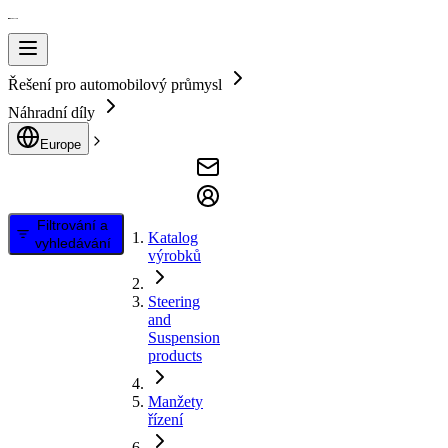
Řešení pro automobilový průmysl
Náhradní díly
Europe
Filtrování a
Katalog
vyhledávání
výrobků
Steering
and
Suspension
products
Manžety
řízení