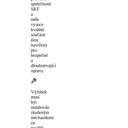
společnosti
SKF
a
naše
vysoce
kvalitní
součásti
jsou
navrženy
pro
bezpečné
a
dlouhotrvající
opravy.
Výrobek
musí
být
instalován
zkušeným
mechanikem
za
použití