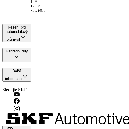
pro
dané
vozidlo.
Řešení pro
automobilový
průmysl
Náhradní díly
Další
informace
Sledujte SKF