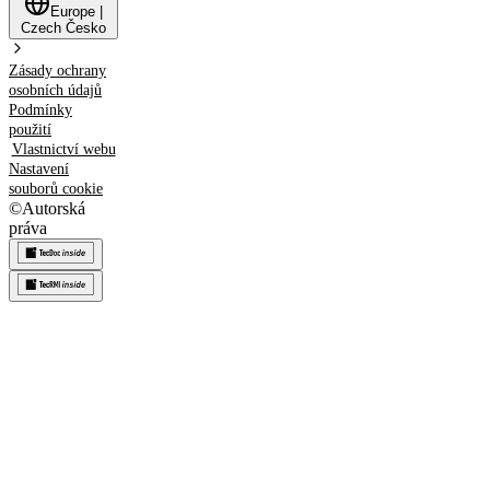
Europe
|
Czech
Česko
Zásady ochrany
osobních údajů
Podmínky
použití
Vlastnictví webu
Nastavení
souborů cookie
©
Autorská
práva