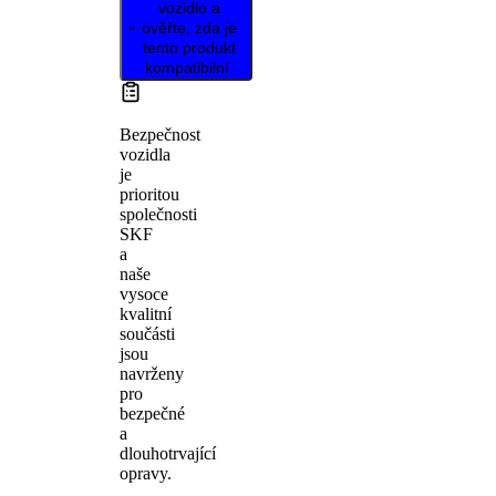
vozidlo a
ověřte, zda je
tento produkt
kompatibilní.
Bezpečnost
vozidla
je
prioritou
společnosti
SKF
a
naše
vysoce
kvalitní
součásti
jsou
navrženy
pro
bezpečné
a
dlouhotrvající
opravy.