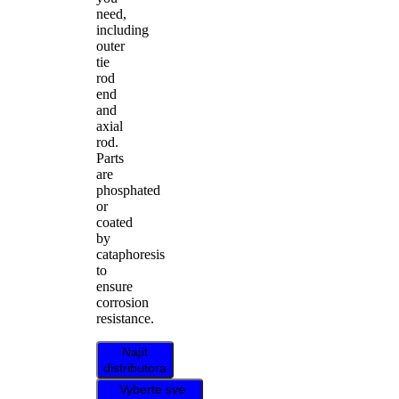
need,
including
outer
tie
rod
end
and
axial
rod.
Parts
are
phosphated
or
coated
by
cataphoresis
to
ensure
corrosion
resistance.
Najít
distributora
Vyberte své