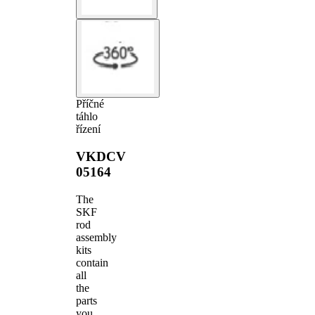
Příčné
táhlo
řízení
VKDCV
05164
The
SKF
rod
assembly
kits
contain
all
the
parts
you