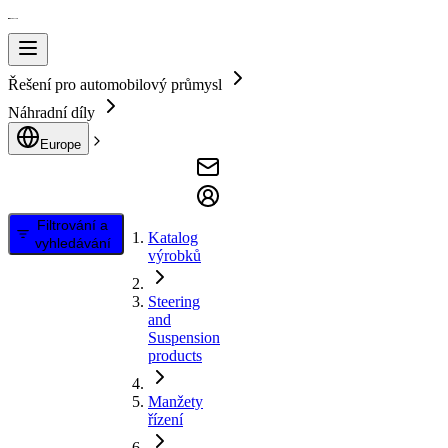
Řešení pro automobilový průmysl
Náhradní díly
Europe
Filtrování a
Katalog
vyhledávání
výrobků
Steering
and
Suspension
products
Manžety
řízení