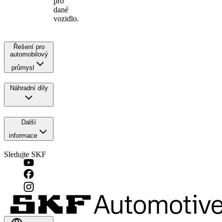
pro
dané
vozidlo.
Řešení pro
automobilový
průmysl
Náhradní díly
Další
informace
Sledujte SKF