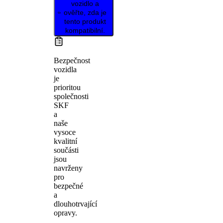
vozidlo a
ověřte, zda je
tento produkt
kompatibilní.
Bezpečnost
vozidla
je
prioritou
společnosti
SKF
a
naše
vysoce
kvalitní
součásti
jsou
navrženy
pro
bezpečné
a
dlouhotrvající
opravy.