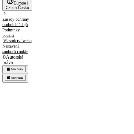
Europe
|
Czech
Česko
Zásady ochrany
osobních údajů
Podmínky
použití
Vlastnictví webu
Nastavení
souborů cookie
©
Autorská
práva