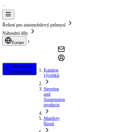
Řešení pro automobilový průmysl
Náhradní díly
Europe
Filtrování a
Katalog
vyhledávání
výrobků
Steering
and
Suspension
products
Manžety
řízení