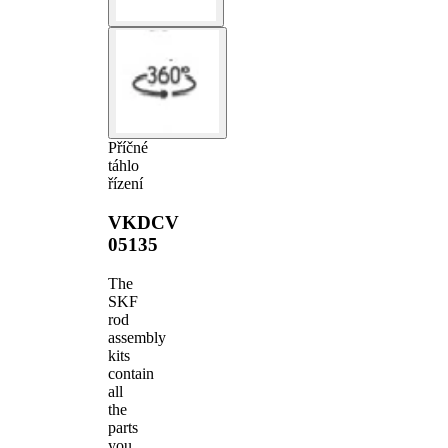
Příčné
táhlo
řízení
VKDCV
05135
The
SKF
rod
assembly
kits
contain
all
the
parts
you