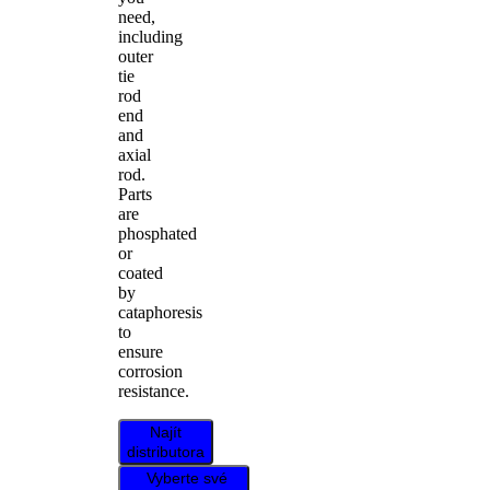
need,
including
outer
tie
rod
end
and
axial
rod.
Parts
are
phosphated
or
coated
by
cataphoresis
to
ensure
corrosion
resistance.
Najít
distributora
Vyberte své