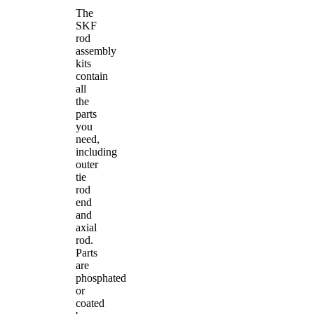
The
SKF
rod
assembly
kits
contain
all
the
parts
you
need,
including
outer
tie
rod
end
and
axial
rod.
Parts
are
phosphated
or
coated