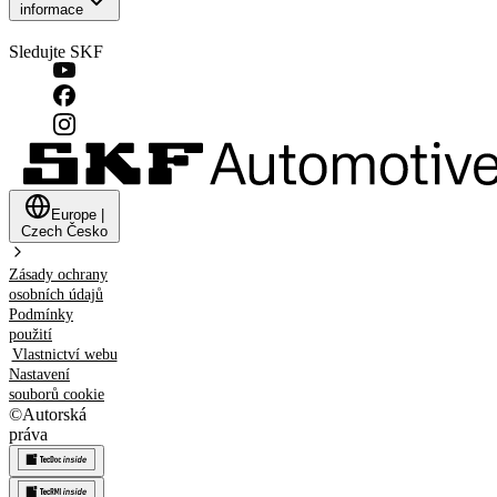
informace
Sledujte SKF
Europe
|
Czech
Česko
Zásady ochrany
osobních údajů
Podmínky
použití
Vlastnictví webu
Nastavení
souborů cookie
©
Autorská
práva