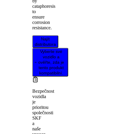
by
cataphoresis
to
ensure
corrosion
resistance.
Najít
distributora
Vyberte své
vozidlo a
ověřte, zda je
tento produkt
kompatibilní.
Bezpečnost
vozidla
je
prioritou
společnosti
SKF
a
naše