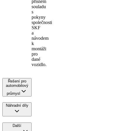
přísném
souladu
s
pokyny
společnosti
SKF
a
návodem
k
montáži
pro
dané
vozidlo.
Řešení pro
automobilový
průmysl
Náhradní díly
Další