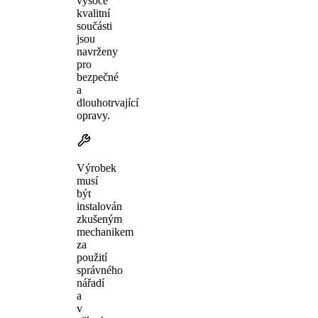
vysoce
kvalitní
součásti
jsou
navrženy
pro
bezpečné
a
dlouhotrvající
opravy.
Výrobek
musí
být
instalován
zkušeným
mechanikem
za
použití
správného
nářadí
a
v