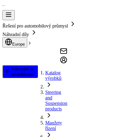
Řešení pro automobilový průmysl
Náhradní díly
Europe
Filtrování a
Katalog
vyhledávání
výrobků
Steering
and
Suspension
products
Manžety
řízení