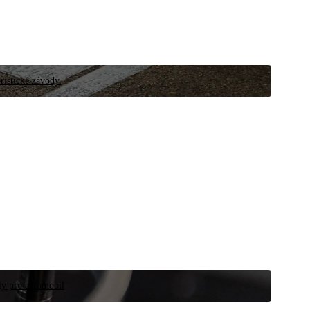
ristické závody.
íly pro automobil