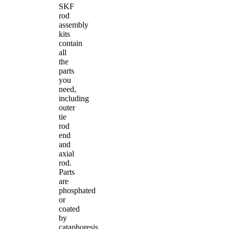
SKF
rod
assembly
kits
contain
all
the
parts
you
need,
including
outer
tie
rod
end
and
axial
rod.
Parts
are
phosphated
or
coated
by
cataphoresis