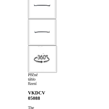
Příčné
táhlo
řízení
VKDCV
05088
The