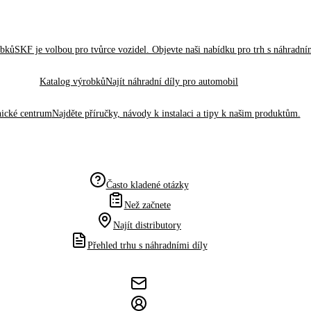
obků
SKF je volbou pro tvůrce vozidel. Objevte naši nabídku pro trh s náhradním
Katalog výrobků
Najít náhradní díly pro automobil
ické centrum
Najděte příručky, návody k instalaci a tipy k našim produktům.
Často kladené otázky
Než začnete
Najít distributory
Přehled trhu s náhradními díly