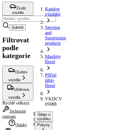
Zvolit
Katalog
vozidlo
výrobků
Steering
Submit
and
Suspension
Filtrovat
products
podle
kategorie
Manžety
řízení
Osobní
Příčné
vozidla
táhlo
řízení
Užitková
vozidla
VKDCV
Rychlé odkazy
05088
Technické
Příčné
Údaje o
centrum
táhlo
výrobku
řízení
Otázky
Pokyny
k