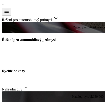
Řešení pro automobilový průmysl
Závody
Jen málokteré pr
Řešení pro automobilový průmysl
Rychlé odkazy
Náhradní díly
Katalog výrobků
20 000 