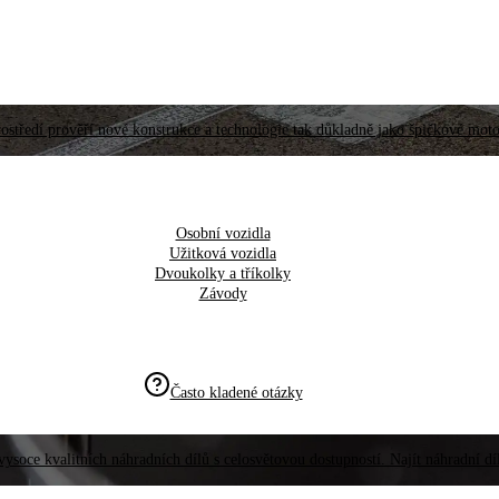
ostředí prověří nové konstrukce a technologie tak důkladně jako špičkové moto
Osobní vozidla
Užitková vozidla
Dvoukolky a tříkolky
Závody
Často kladené otázky
vysoce kvalitních náhradních dílů s celosvětovou dostupností. Najít náhradní d