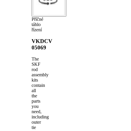
Příčné
táhlo
řízení
VKDCV
05069
The
SKF
rod
assembly
kits
contain
all
the
parts
you
need,
including
outer
tie