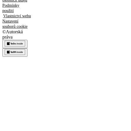
osobních údajů
Podmínky
použití
Vlastnictví webu
Nastavení
souborů cookie
©
Autorská
práva