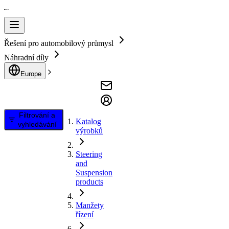
Řešení pro automobilový průmysl
Náhradní díly
Europe
Filtrování a
Katalog
vyhledávání
výrobků
Steering
and
Suspension
products
Manžety
řízení