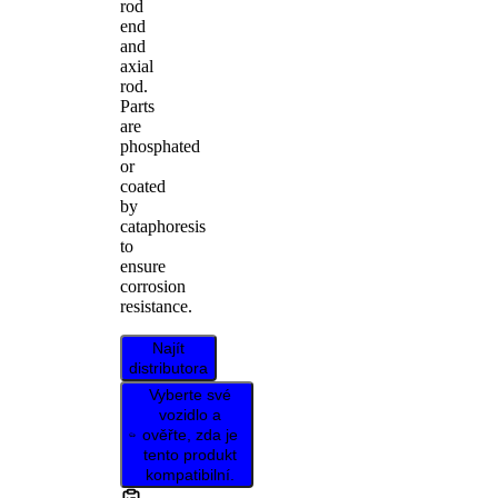
rod
end
and
axial
rod.
Parts
are
phosphated
or
coated
by
cataphoresis
to
ensure
corrosion
resistance.
Najít
distributora
Vyberte své
vozidlo a
ověřte, zda je
tento produkt
kompatibilní.