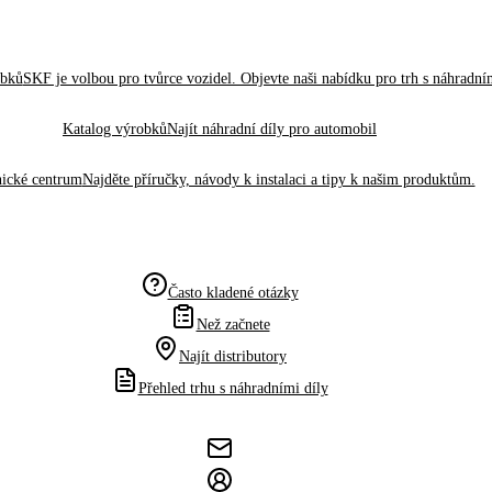
obků
SKF je volbou pro tvůrce vozidel. Objevte naši nabídku pro trh s náhradním
Katalog výrobků
Najít náhradní díly pro automobil
ické centrum
Najděte příručky, návody k instalaci a tipy k našim produktům.
Často kladené otázky
Než začnete
Najít distributory
Přehled trhu s náhradními díly