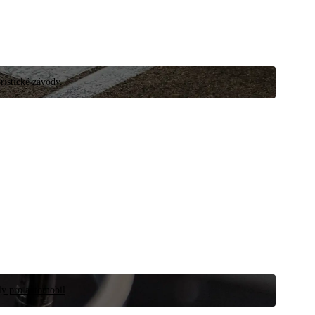
ristické závody.
íly pro automobil