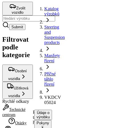
Zvolit
Katalog
vozidlo
výrobků
Steering
Submit
and
Suspension
Filtrovat
products
podle
kategorie
Manžety
řízení
Osobní
Příčné
vozidla
táhlo
řízení
Užitková
vozidla
VKDCV
Rychlé odkazy
05024
Technické
Příčné
Údaje o
centrum
táhlo
výrobku
řízení
Otázky
Pokyny
k