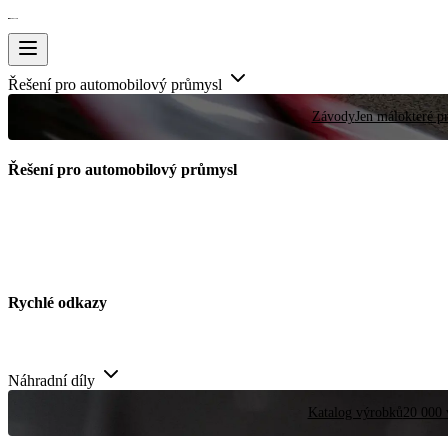
Řešení pro automobilový průmysl
Závody
Jen málokteré pr
Řešení pro automobilový průmysl
Rychlé odkazy
Náhradní díly
Katalog výrobků
20 000 