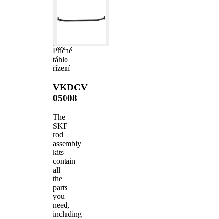
Příčné
táhlo
řízení
VKDCV
05008
The
SKF
rod
assembly
kits
contain
all
the
parts
you
need,
including