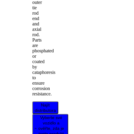
outer
tie
rod
end
and
axial
rod.
Parts
are
phosphated
or
coated
by
cataphoresis
to
ensure
corrosion
resistance.
Najít
distributora
Vyberte své
vozidlo a
ověřte, zda je
tento produkt