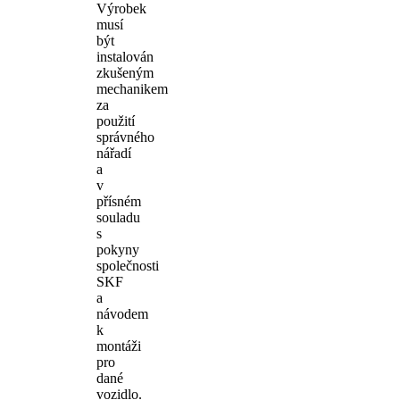
Výrobek
musí
být
instalován
zkušeným
mechanikem
za
použití
správného
nářadí
a
v
přísném
souladu
s
pokyny
společnosti
SKF
a
návodem
k
montáži
pro
dané
vozidlo.