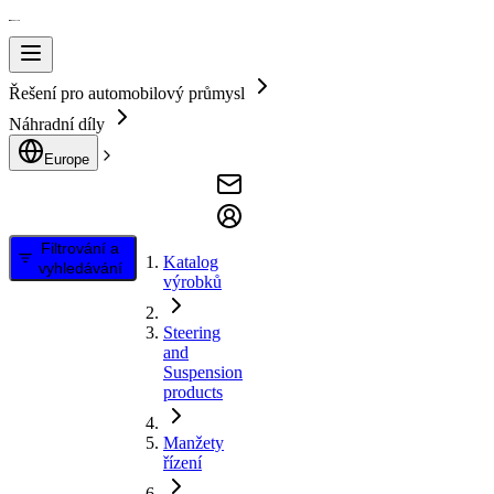
Řešení pro automobilový průmysl
Náhradní díly
Europe
Filtrování a
Katalog
vyhledávání
výrobků
Steering
and
Suspension
products
Manžety
řízení