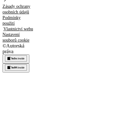
Zásady ochrany
osobních údajů
Podmínky
použití
Vlastnictví webu
Nastavení
souborů cookie
©
Autorská
práva