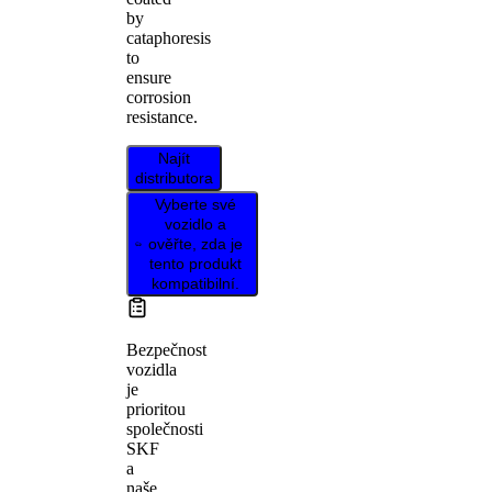
by
cataphoresis
to
ensure
corrosion
resistance.
Najít
distributora
Vyberte své
vozidlo a
ověřte, zda je
tento produkt
kompatibilní.
Bezpečnost
vozidla
je
prioritou
společnosti
SKF
a
naše