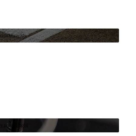
ristické závody.
íly pro automobil