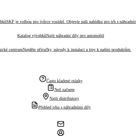
obků
SKF je volbou pro tvůrce vozidel. Objevte naši nabídku pro trh s náhradním
Katalog výrobků
Najít náhradní díly pro automobil
ické centrum
Najděte příručky, návody k instalaci a tipy k našim produktům.
Často kladené otázky
Než začnete
Najít distributory
Přehled trhu s náhradními díly