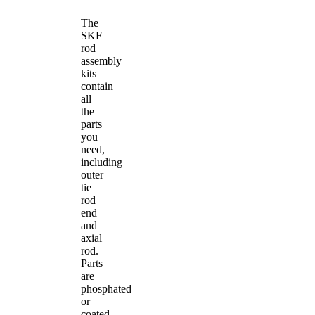
The
SKF
rod
assembly
kits
contain
all
the
parts
you
need,
including
outer
tie
rod
end
and
axial
rod.
Parts
are
phosphated
or
coated