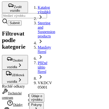
Zvolit
Katalog
vozidlo
výrobků
Steering
Submit
and
Suspension
Filtrovat
products
podle
kategorie
Manžety
řízení
Osobní
Příčné
vozidla
táhlo
řízení
Užitková
vozidla
VKDCV
Rychlé odkazy
05001
Technické
Příčné
Údaje o
centrum
táhlo
výrobku
řízení
Otázky
Pokyny
k