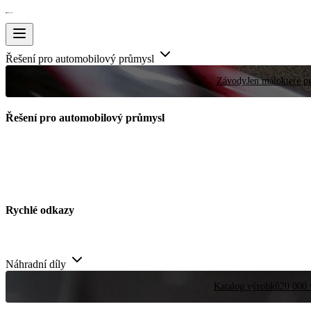
Řešení pro automobilový průmysl
Závody
Jen málokteré pr
Řešení pro automobilový průmysl
Rychlé odkazy
Náhradní díly
Katalog výrobků
20 000 