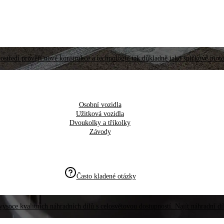
ostředí prověří nové konstrukce a technologie tak důkladně jako špičkové moto
Osobní vozidla
Užitková vozidla
Dvoukolky a tříkolky
Závody
Často kladené otázky
vysoce kvalitních náhradních dílů s celosvětovou dostupností. Najít náhradní d