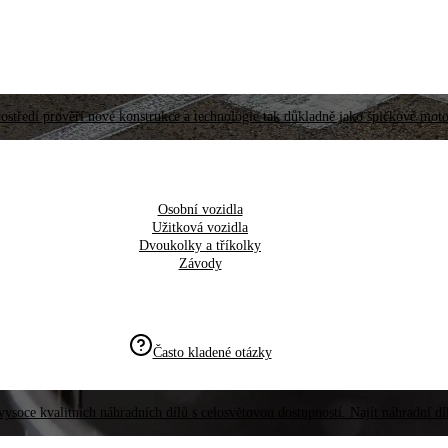
ostředí prověří nové konstrukce a technologie tak důkladně jako špičkové moto
Osobní vozidla
Užitková vozidla
Dvoukolky a tříkolky
Závody
Často kladené otázky
vysoce kvalitních náhradních dílů s celosvětovou dostupností. Najít náhradní d