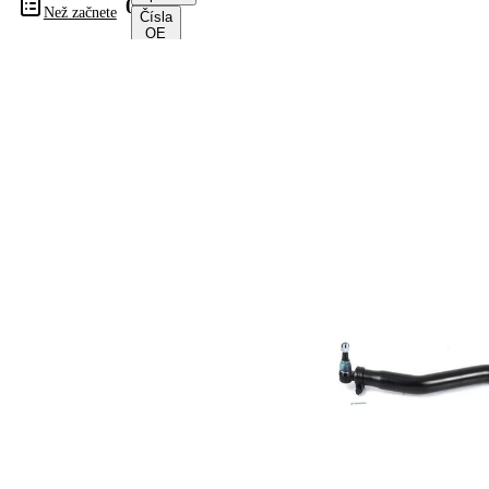
04155
Než začnete
Čísla
OE
Informace o výrobku
Vlastnost
Hodnota
montovaná
přední
strana
osa
Délka
869 mm
pro průměr
50 mm
vedení
Rozměr
28,8 mm
kužele 1
Rozměr
28,8 mm
kužele 2