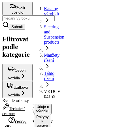
Zvolit
Katalog
vozidlo
výrobků
Steering
Submit
and
Suspension
Filtrovat
products
podle
kategorie
Manžety
řízení
Osobní
Táhlo
vozidla
řízení
Užitková
VKDCV
vozidla
04155
Rychlé odkazy
Táhlo
Údaje o
Technické
řízení
výrobku
centrum
Pokyny
k
VKDCV
Otázky
opravě