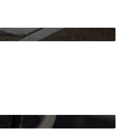
ristické závody.
íly pro automobil