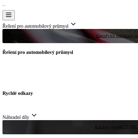
Řešení pro automobilový průmysl
Závody
Jen málokteré pr
Řešení pro automobilový průmysl
Rychlé odkazy
Náhradní díly
Katalog výrobků
20 000 