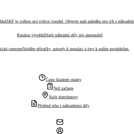
obků
SKF je volbou pro tvůrce vozidel. Objevte naši nabídku pro trh s náhradním
Katalog výrobků
Najít náhradní díly pro automobil
ické centrum
Najděte příručky, návody k instalaci a tipy k našim produktům.
Často kladené otázky
Než začnete
Najít distributory
Přehled trhu s náhradními díly