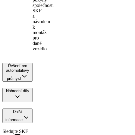
společnosti
SKF
a
návodem
k
montáži
pro
dané
vozidlo.
Řešení pro
automobilový
průmysl
Náhradní díly
Další
informace
Sledujte SKF