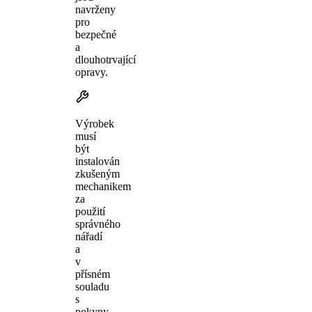
navrženy
pro
bezpečné
a
dlouhotrvající
opravy.
Výrobek
musí
být
instalován
zkušeným
mechanikem
za
použití
správného
nářadí
a
v
přísném
souladu
s
pokyny