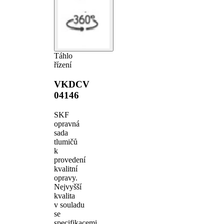
Táhlo
řízení
VKDCV
04146
SKF
opravná
sada
tlumičů
k
provedení
kvalitní
opravy.
Nejvyšší
kvalita
v souladu
se
specifikacemi