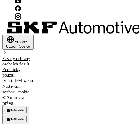
Europe
|
Czech
Česko
Zásady ochrany
osobních údajů
Podmínky
použití
Vlastnictví webu
Nastavení
souborů cookie
©
Autorská
práva