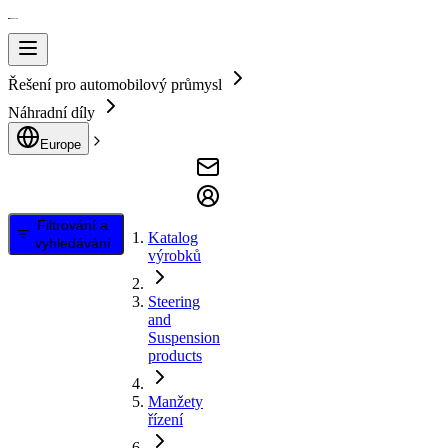
Řešení pro automobilový průmysl
Náhradní díly
Europe
Filtrování a
Katalog
vyhledávání
výrobků
Steering
and
Suspension
products
Manžety
řízení