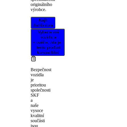
originálního
výrobce.
Najít
distributora
Vyberte své
vozidlo a
ověřte, zda je
tento produkt
kompatibilní.
Bezpečnost
vozidla
je
prioritou
společnosti
SKF
a
naše
vysoce
kvalitní
součásti
jsou