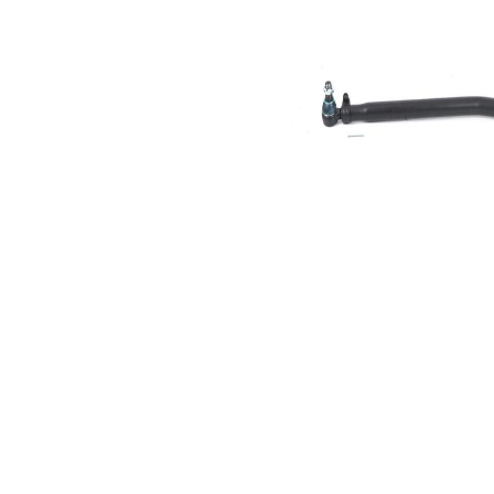
kužele 1
Rozměr
30,2 mm
kužele 2