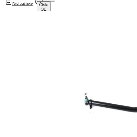
04144
Než začnete
Čísla
OE
Informace o výrobku
Vlastnost
Hodnota
montovaná
přední
strana
osa
Délka
955 mm
pro průměr
40 mm
vedení
Rozměr
26,2 mm
kužele 1
Rozměr
26,2 mm
kužele 2