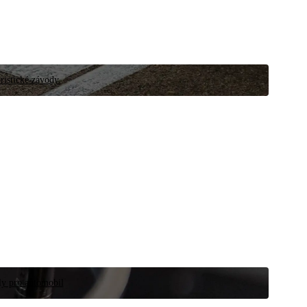
ristické závody.
íly pro automobil