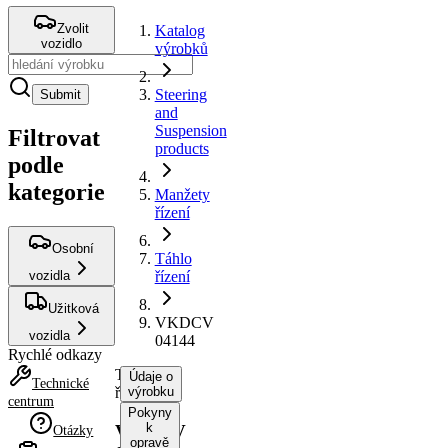
Zvolit
Katalog
vozidlo
výrobků
Steering
Submit
and
Suspension
Filtrovat
products
podle
kategorie
Manžety
řízení
Osobní
Táhlo
vozidla
řízení
Užitková
VKDCV
vozidla
04144
Rychlé odkazy
Táhlo
Údaje o
Technické
řízení
výrobku
centrum
Pokyny
k
VKDCV
Otázky
opravě