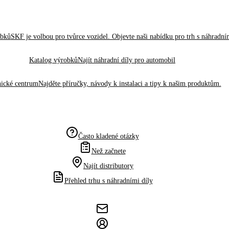
obků
SKF je volbou pro tvůrce vozidel. Objevte naši nabídku pro trh s náhradním
Katalog výrobků
Najít náhradní díly pro automobil
ické centrum
Najděte příručky, návody k instalaci a tipy k našim produktům.
Často kladené otázky
Než začnete
Najít distributory
Přehled trhu s náhradními díly