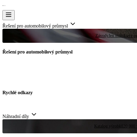
Řešení pro automobilový průmysl
Závody
Jen málokteré pr
Řešení pro automobilový průmysl
Rychlé odkazy
Náhradní díly
Katalog výrobků
20 000 