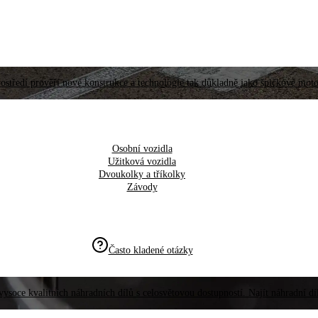
ostředí prověří nové konstrukce a technologie tak důkladně jako špičkové moto
Osobní vozidla
Užitková vozidla
Dvoukolky a tříkolky
Závody
Často kladené otázky
vysoce kvalitních náhradních dílů s celosvětovou dostupností. Najít náhradní d