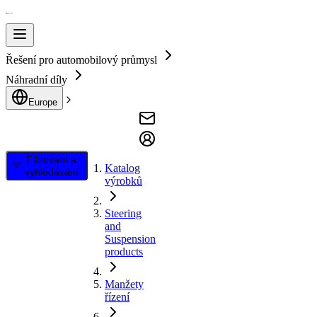
Řešení pro automobilový průmysl
Náhradní díly
Europe
Filtrování a
Katalog
vyhledávání
výrobků
Steering
and
Suspension
products
Manžety
řízení