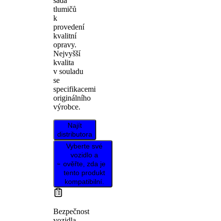
sada
tlumičů
k
provedení
kvalitní
opravy.
Nejvyšší
kvalita
v souladu
se
specifikacemi
originálního
výrobce.
Najít
distributora
Vyberte své
vozidlo a
ověřte, zda je
tento produkt
kompatibilní.
Bezpečnost
vozidla