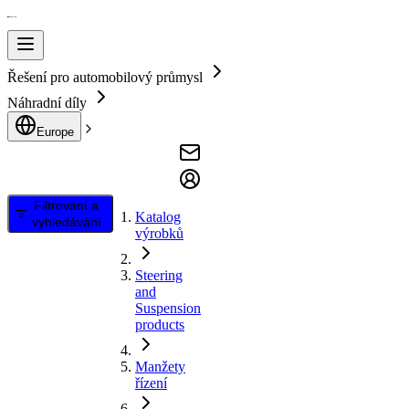
Řešení pro automobilový průmysl
Náhradní díly
Europe
Filtrování a
Katalog
vyhledávání
výrobků
Steering
and
Suspension
products
Manžety
řízení