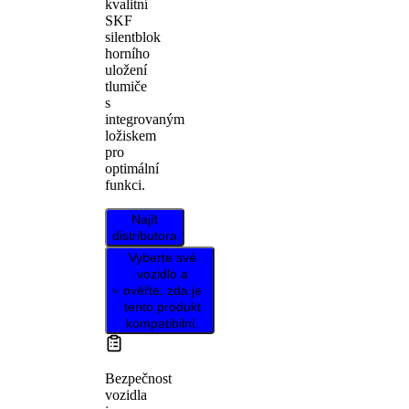
kvalitní
SKF
silentblok
horního
uložení
tlumiče
s
integrovaným
ložiskem
pro
optimální
funkci.
Najít
distributora
Vyberte své
vozidlo a
ověřte, zda je
tento produkt
kompatibilní.
Bezpečnost
vozidla