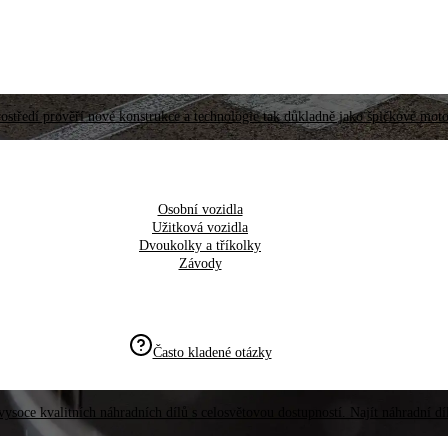
ostředí prověří nové konstrukce a technologie tak důkladně jako špičkové moto
Osobní vozidla
Užitková vozidla
Dvoukolky a tříkolky
Závody
Často kladené otázky
vysoce kvalitních náhradních dílů s celosvětovou dostupností. Najít náhradní d