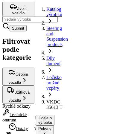
Zvolit
Katalog
vozidlo
výrobků
Steering
Submit
and
Suspension
Filtrovat
products
podle
kategorie
Díly
tlumení
Osobní
Ložisko
vozidla
pružné
vzpěry
Užitková
vozidla
VKDC
Rychlé odkazy
35613 T
Technické
Ložisko
Údaje o
centrum
pružné
výrobku
vzpěry
Otázky
Pokyny
k