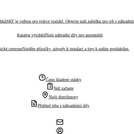
obků
SKF je volbou pro tvůrce vozidel. Objevte naši nabídku pro trh s náhradním
Katalog výrobků
Najít náhradní díly pro automobil
ické centrum
Najděte příručky, návody k instalaci a tipy k našim produktům.
Často kladené otázky
Než začnete
Najít distributory
Přehled trhu s náhradními díly