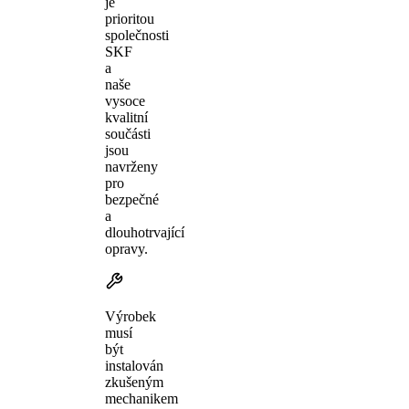
je
prioritou
společnosti
SKF
a
naše
vysoce
kvalitní
součásti
jsou
navrženy
pro
bezpečné
a
dlouhotrvající
opravy.
Výrobek
musí
být
instalován
zkušeným
mechanikem