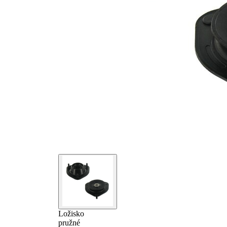
Ložisko
pružné