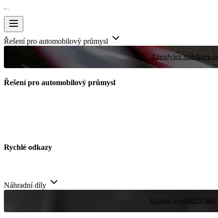
Řešení pro automobilový průmysl
Závody
Jen málokteré pr
Řešení pro automobilový průmysl
Rychlé odkazy
Náhradní díly
Katalog výrobků
20 000 