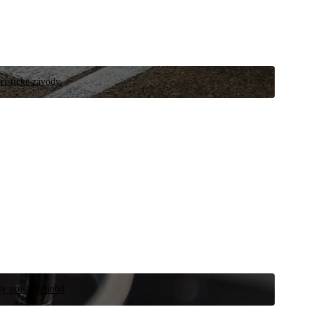
ristické závody.
íly pro automobil