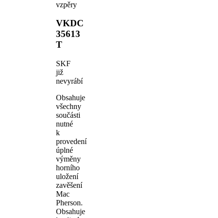
vzpěry
VKDC
35613
T
SKF
již
nevyrábí
Obsahuje
všechny
součásti
nutné
k
provedení
úplné
výměny
horního
uložení
zavěšení
Mac
Pherson.
Obsahuje