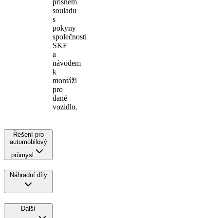
přísném
souladu
s
pokyny
společnosti
SKF
a
návodem
k
montáži
pro
dané
vozidlo.
Řešení pro
automobilový
průmysl
Náhradní díly
Další