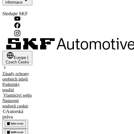
informace
Sledujte SKF
Europe
|
Czech
Česko
Zásady ochrany
osobních údajů
Podmínky
použití
Vlastnictví webu
Nastavení
souborů cookie
©
Autorská
práva