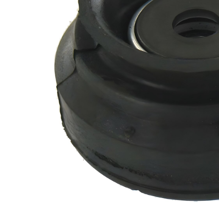
doporučena
výměna v
párech