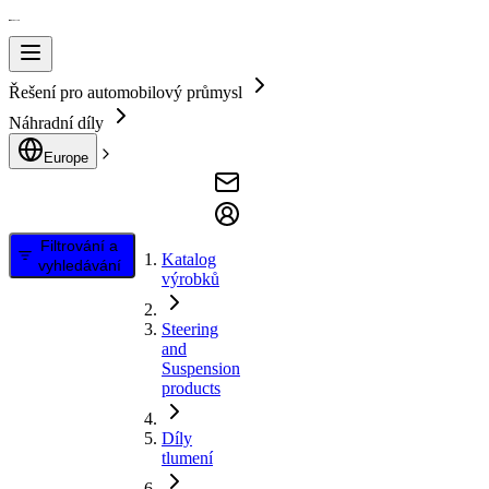
Řešení pro automobilový průmysl
Náhradní díly
Europe
Filtrování a
Katalog
vyhledávání
výrobků
Steering
and
Suspension
products
Díly
tlumení