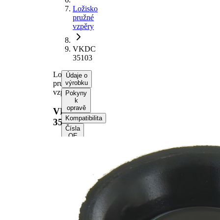
Ložisko
pružné
vzpěry
VKDC
35103
Ložisko
Údaje o
pružné
výrobku
vzpěry
Pokyny
k
opravě
VKDC
Kompatibilita
35103
Čísla
OE
Informace o výrobku
Vlastnost
Hodnota
montovaná
přední
strana
osa
Doplňující
s
výrobek/info
ložiskem
2