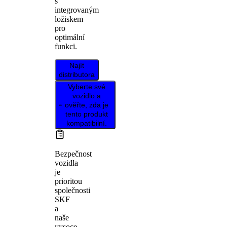
s
integrovaným
ložiskem
pro
optimální
funkci.
Najít
distributora
Vyberte své
vozidlo a
ověřte, zda je
tento produkt
kompatibilní.
Bezpečnost
vozidla
je
prioritou
společnosti
SKF
a
naše
vysoce