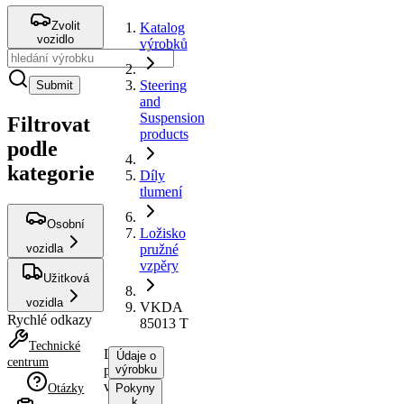
Zvolit
Katalog
vozidlo
výrobků
Steering
Submit
and
Suspension
Filtrovat
products
podle
kategorie
Díly
tlumení
Osobní
Ložisko
vozidla
pružné
vzpěry
Užitková
vozidla
VKDA
Rychlé odkazy
85013 T
Technické
Ložisko
Údaje o
centrum
pružné
výrobku
vzpěry
Otázky
Pokyny
k