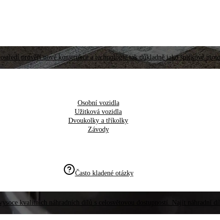
ostředí prověří nové konstrukce a technologie tak důkladně jako špičkové moto
Osobní vozidla
Užitková vozidla
Dvoukolky a tříkolky
Závody
Často kladené otázky
vysoce kvalitních náhradních dílů s celosvětovou dostupností. Najít náhradní d