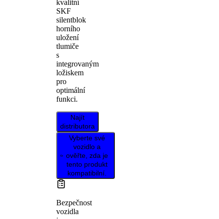
kvalitní
SKF
silentblok
horního
uložení
tlumiče
s
integrovaným
ložiskem
pro
optimální
funkci.
Najít
distributora
Vyberte své
vozidlo a
ověřte, zda je
tento produkt
kompatibilní.
Bezpečnost
vozidla