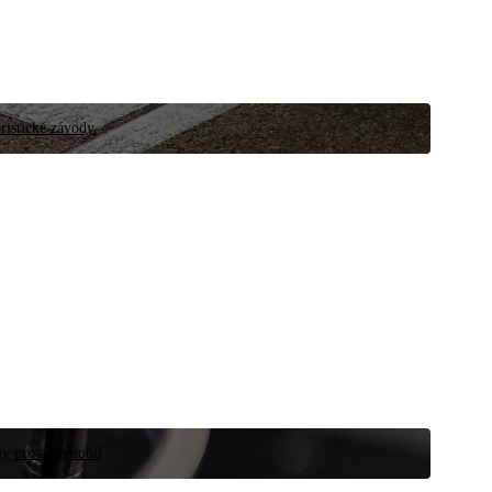
ristické závody.
íly pro automobil