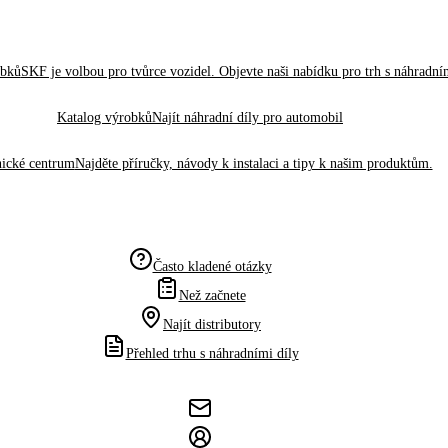
obků
SKF je volbou pro tvůrce vozidel. Objevte naši nabídku pro trh s náhradním
Katalog výrobků
Najít náhradní díly pro automobil
ické centrum
Najděte příručky, návody k instalaci a tipy k našim produktům.
Často kladené otázky
Než začnete
Najít distributory
Přehled trhu s náhradními díly