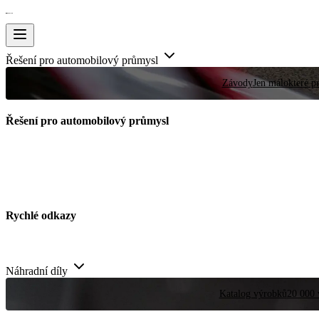
Řešení pro automobilový průmysl
Závody
Jen málokteré pr
Řešení pro automobilový průmysl
Rychlé odkazy
Náhradní díly
Katalog výrobků
20 000 