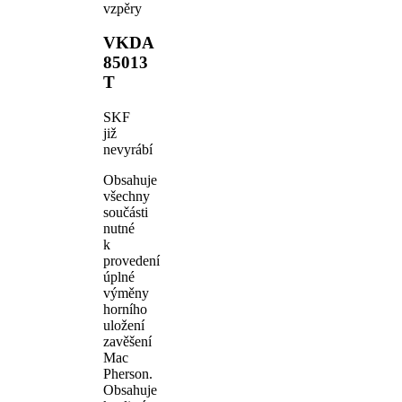
vzpěry
VKDA
85013
T
SKF
již
nevyrábí
Obsahuje
všechny
součásti
nutné
k
provedení
úplné
výměny
horního
uložení
zavěšení
Mac
Pherson.
Obsahuje