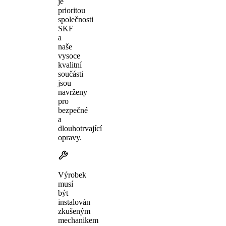
je
prioritou
společnosti
SKF
a
naše
vysoce
kvalitní
součásti
jsou
navrženy
pro
bezpečné
a
dlouhotrvající
opravy.
Výrobek
musí
být
instalován
zkušeným
mechanikem