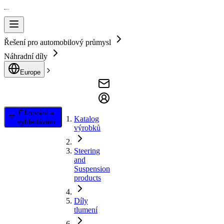
Řešení pro automobilový průmysl
Náhradní díly
Europe
Filtrování a
Katalog
vyhledávání
výrobků
Steering
and
Suspension
products
Díly
tlumení