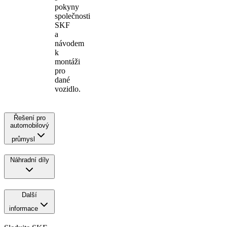
pokyny
společnosti
SKF
a
návodem
k
montáži
pro
dané
vozidlo.
Řešení pro
automobilový
průmysl
Náhradní díly
Další
informace