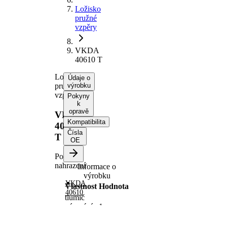
Ložisko
pružné
vzpěry
VKDA
40610 T
Ložisko
Údaje o
pružné
výrobku
vzpěry
Pokyny
k
opravě
VKDA
Kompatibilita
40610
Čísla
T
OE
Po
nahrazení
Informace o
výrobku
VKDA
Vlastnost
Hodnota
40610
tlumič
pérování
1
osy
Twin