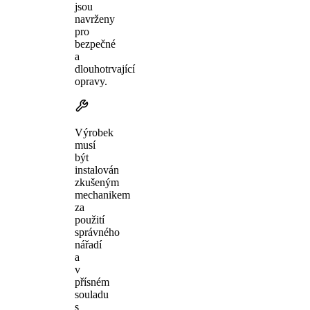
jsou
navrženy
pro
bezpečné
a
dlouhotrvající
opravy.
Výrobek
musí
být
instalován
zkušeným
mechanikem
za
použití
správného
nářadí
a
v
přísném
souladu
s