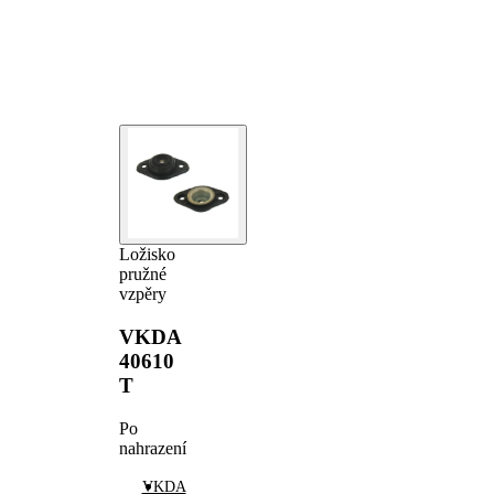
Ložisko
pružné
vzpěry
VKDA
40610
T
Po
nahrazení
VKDA