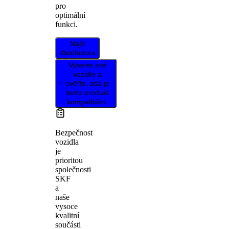
pro
optimální
funkci.
Najít
distributora
Vyberte své
vozidlo a
ověřte, zda je
tento produkt
kompatibilní.
Bezpečnost
vozidla
je
prioritou
společnosti
SKF
a
naše
vysoce
kvalitní
součásti