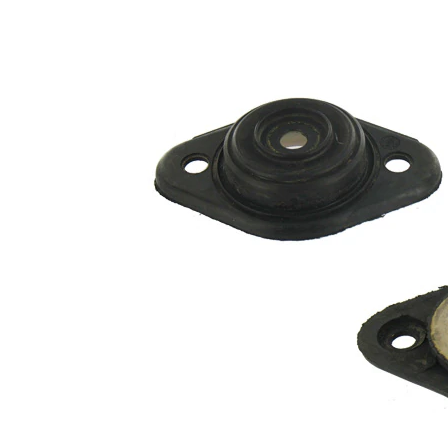
Pack pro
obě
strany
nápravy