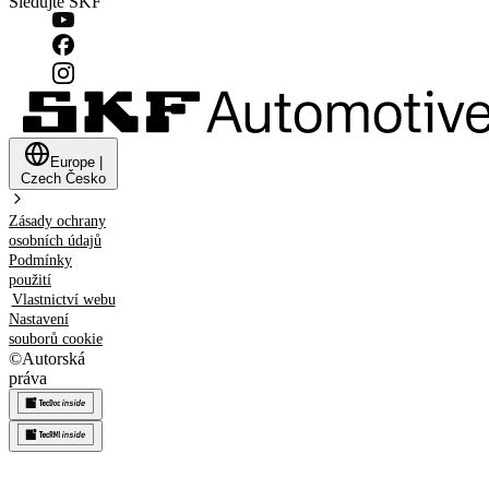
Sledujte SKF
Europe
|
Czech
Česko
Zásady ochrany
osobních údajů
Podmínky
použití
Vlastnictví webu
Nastavení
souborů cookie
©
Autorská
práva