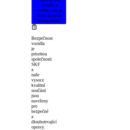
vozidlo a
ověřte, zda je
tento produkt
kompatibilní.
Bezpečnost
vozidla
je
prioritou
společnosti
SKF
a
naše
vysoce
kvalitní
součásti
jsou
navrženy
pro
bezpečné
a
dlouhotrvající
opravy.