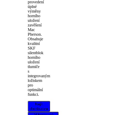
provedení
úplné
výměny
horního
uložení
zavěšení
Mac
Pherson.
Obsahuje
kvalitní
SKF
silentblok
horního
uložení
tlumiče
s
integrovaným
ložiskem
pro
optimální
funkci.
Najít
distributora
Vyberte své