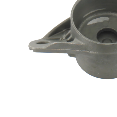
doporučena
výměna v
párech