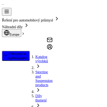
Řešení pro automobilový průmysl
Náhradní díly
Europe
Filtrování a
Katalog
vyhledávání
výrobků
Steering
and
Suspension
products
Díly
tlumení