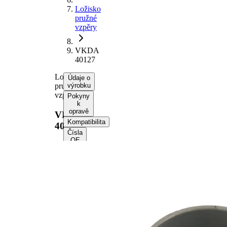
Ložisko
pružné
vzpěry
VKDA
40127
Ložisko
Údaje o
pružné
výrobku
vzpěry
Pokyny
k
opravě
VKDA
Kompatibilita
40127
Čísla
OE
Informace o výrobku
Vlastnost
Hodnota
montovaná
Zadní
strana
náprava
Doplňující
bez
výrobek/info
ložiska
2