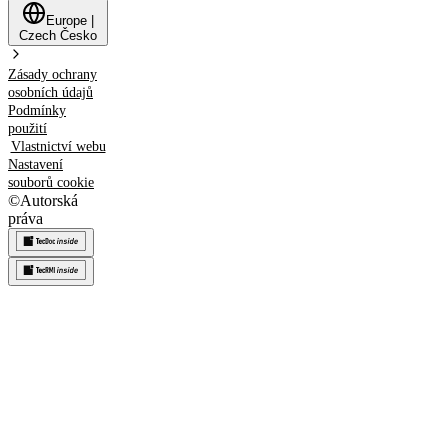
Europe
|
Czech
Česko
Zásady ochrany
osobních údajů
Podmínky
použití
Vlastnictví webu
Nastavení
souborů cookie
©
Autorská
práva