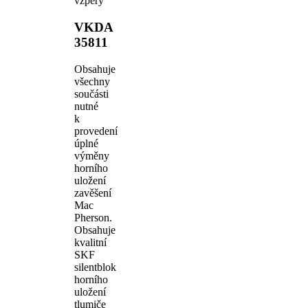
vzpěry
VKDA
35811
Obsahuje
všechny
součásti
nutné
k
provedení
úplné
výměny
horního
uložení
zavěšení
Mac
Pherson.
Obsahuje
kvalitní
SKF
silentblok
horního
uložení
tlumiče