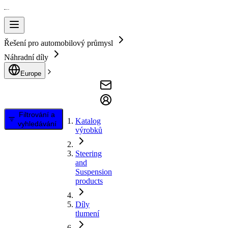
Řešení pro automobilový průmysl
Náhradní díly
Europe
Filtrování a
Katalog
vyhledávání
výrobků
Steering
and
Suspension
products
Díly
tlumení