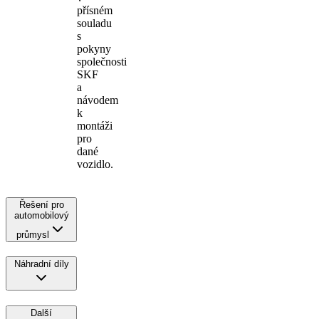
přísném
souladu
s
pokyny
společnosti
SKF
a
návodem
k
montáži
pro
dané
vozidlo.
Řešení pro
automobilový
průmysl
Náhradní díly
Další