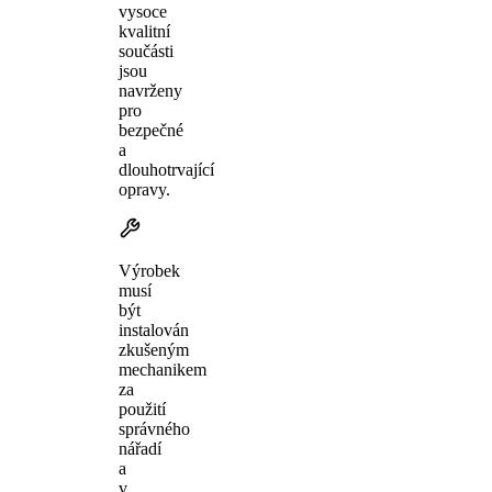
vysoce
kvalitní
součásti
jsou
navrženy
pro
bezpečné
a
dlouhotrvající
opravy.
Výrobek
musí
být
instalován
zkušeným
mechanikem
za
použití
správného
nářadí
a
v