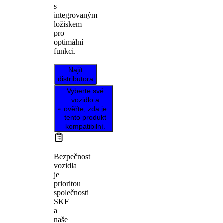
s
integrovaným
ložiskem
pro
optimální
funkci.
Najít
distributora
Vyberte své
vozidlo a
ověřte, zda je
tento produkt
kompatibilní.
Bezpečnost
vozidla
je
prioritou
společnosti
SKF
a
naše