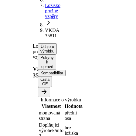
Ložisko
pružné
vzpěry
VKDA
35811
Ložisko
Údaje o
pružné
výrobku
vzpěry
Pokyny
k
opravě
VKDA
Kompatibilita
35811
Čísla
OE
Informace o výrobku
Vlastnost
Hodnota
montovaná
přední
strana
osa
Doplňující
bez
výrobek/info
ložiska
2