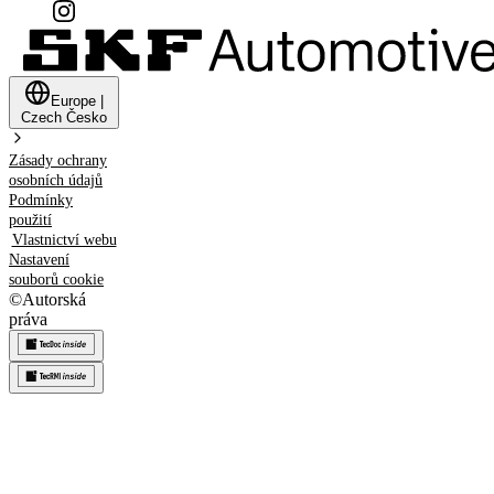
Europe
|
Czech
Česko
Zásady ochrany
osobních údajů
Podmínky
použití
Vlastnictví webu
Nastavení
souborů cookie
©
Autorská
práva