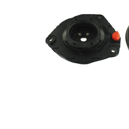
doporučena
výměna v
párech