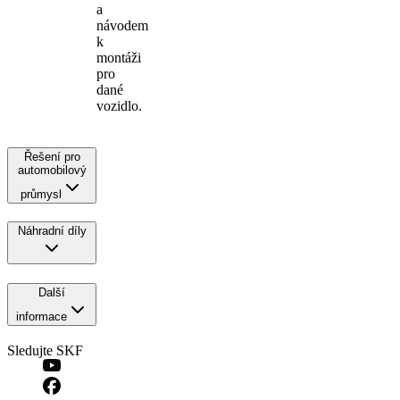
a
návodem
k
montáži
pro
dané
vozidlo.
Řešení pro
automobilový
průmysl
Náhradní díly
Další
informace
Sledujte SKF