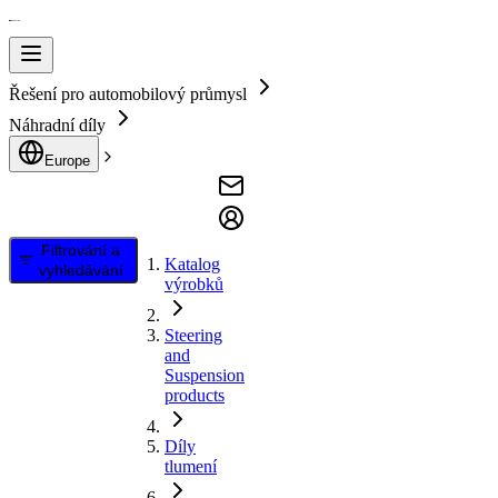
Řešení pro automobilový průmysl
Náhradní díly
Europe
Filtrování a
Katalog
vyhledávání
výrobků
Steering
and
Suspension
products
Díly
tlumení