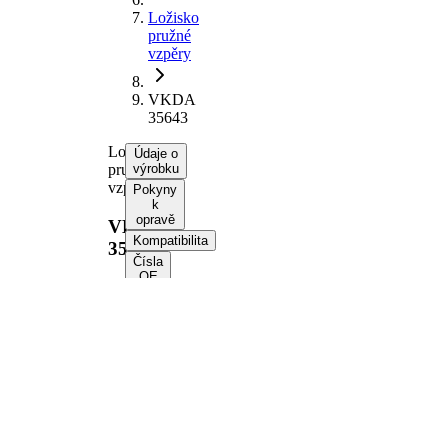
Ložisko
pružné
vzpěry
VKDA
35643
Ložisko
Údaje o
pružné
výrobku
vzpěry
Pokyny
k
opravě
VKDA
Kompatibilita
35643
Čísla
OE
Informace o výrobku
Vlastnost
Hodnota
montovaná
přední
strana
osa
Doplňující
s
výrobek/info
ložiskem
2