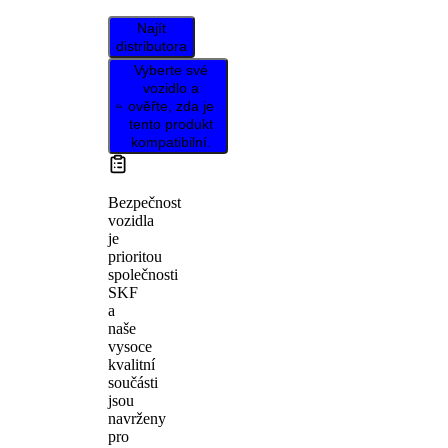
Najít
distributora
Vyberte své
vozidlo a
ověřte, zda je
tento produkt
kompatibilní.
Bezpečnost
vozidla
je
prioritou
společnosti
SKF
a
naše
vysoce
kvalitní
součásti
jsou
navrženy
pro