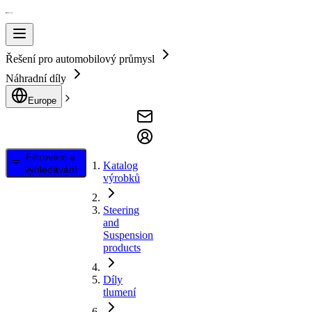
Řešení pro automobilový průmysl
Náhradní díly
Europe
Filtrování a
Katalog
vyhledávání
výrobků
Steering
and
Suspension
products
Díly
tlumení