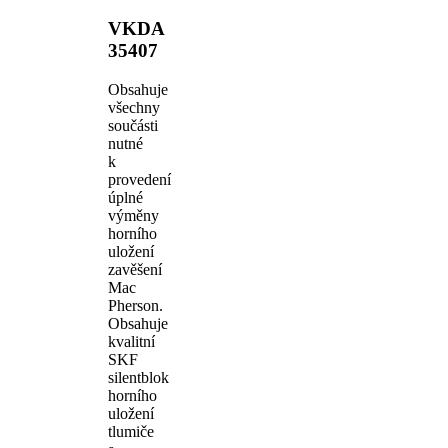
VKDA
35407
Obsahuje
všechny
součásti
nutné
k
provedení
úplné
výměny
horního
uložení
zavěšení
Mac
Pherson.
Obsahuje
kvalitní
SKF
silentblok
horního
uložení
tlumiče