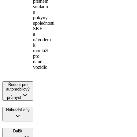
přísném
souladu
s
pokyny
společnosti
SKF
a
návodem
k
montáži
pro
dané
vozidlo.
Řešení pro
automobilový
průmysl
Náhradní díly
Další