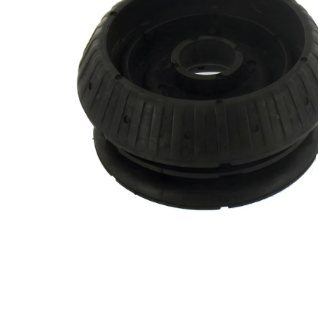
doporučena
výměna v
párech