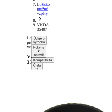
Ložisko
pružné
vzpěry
VKDA
35407
Ložisko
Údaje o
pružné
výrobku
vzpěry
Pokyny
k
opravě
VKDA
Kompatibilita
35407
Čísla
OE
Informace o výrobku
Vlastnost
Hodnota
montovaná
přední
strana
osa
Doplňující
s
výrobek/info
ložiskem
2