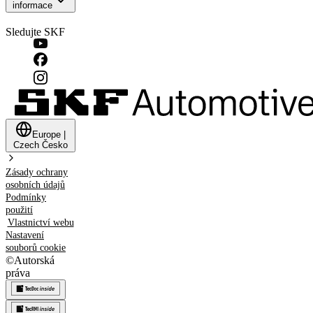
informace
Sledujte SKF
Europe
|
Czech
Česko
Zásady ochrany
osobních údajů
Podmínky
použití
Vlastnictví webu
Nastavení
souborů cookie
©
Autorská
práva