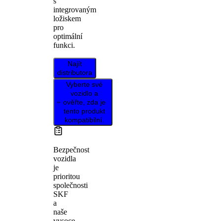
s
integrovaným
ložiskem
pro
optimální
funkci.
Najít
distributora
Vyberte své
vozidlo a
ověřte, zda je
tento produkt
kompatibilní.
Bezpečnost
vozidla
je
prioritou
společnosti
SKF
a
naše
vysoce