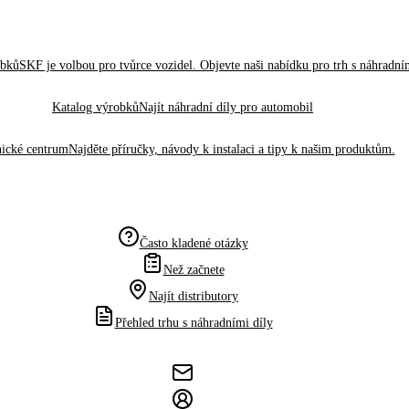
obků
SKF je volbou pro tvůrce vozidel. Objevte naši nabídku pro trh s náhradním
Katalog výrobků
Najít náhradní díly pro automobil
ické centrum
Najděte příručky, návody k instalaci a tipy k našim produktům.
Často kladené otázky
Než začnete
Najít distributory
Přehled trhu s náhradními díly