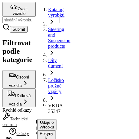
Zvolit
Katalog
vozidlo
výrobků
Steering
Submit
and
Suspension
Filtrovat
products
podle
kategorie
Díly
tlumení
Osobní
Ložisko
vozidla
pružné
vzpěry
Užitková
vozidla
VKDA
Rychlé odkazy
35347
Technické
Ložisko
Údaje o
centrum
pružné
výrobku
vzpěry
Otázky
Pokyny
k