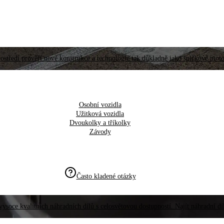
ostředí prověří nové konstrukce a technologie tak důkladně jako špičkové moto
Osobní vozidla
Užitková vozidla
Dvoukolky a tříkolky
Závody
Často kladené otázky
vysoce kvalitních náhradních dílů s celosvětovou dostupností. Najít náhradní d