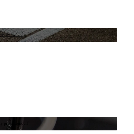
ristické závody.
íly pro automobil