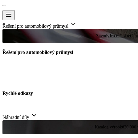
Řešení pro automobilový průmysl
Závody
Jen málokteré pr
Řešení pro automobilový průmysl
Rychlé odkazy
Náhradní díly
Katalog výrobků
20 000 