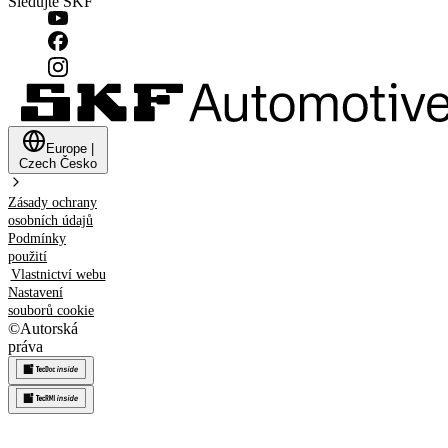
Sledujte SKF
Europe
|
Czech
Česko
Zásady ochrany
osobních údajů
Podmínky
použití
Vlastnictví webu
Nastavení
souborů cookie
©
Autorská
práva