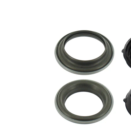
výrobek/info
ložiskem
2
Twin Pack
pro obě
strany
nápravy