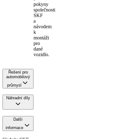
pokyny
společnosti
SKF
a
návodem
k
montáži
pro
dané
vozidlo.
Řešení pro
automobilový
průmysl
Náhradní díly
Další
informace