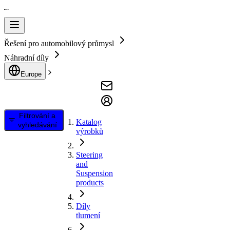
Řešení pro automobilový průmysl
Náhradní díly
Europe
Filtrování a
Katalog
vyhledávání
výrobků
Steering
and
Suspension
products
Díly
tlumení