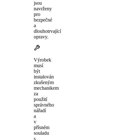
jsou
navrženy
pro
bezpečné
a
dlouhotrvající
opravy.
Výrobek
musí
být
instalován
zkušeným
mechanikem
za
použití
správného
nářadí
a
v
přísném
souladu
s