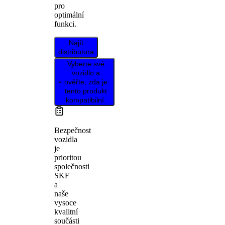
pro
optimální
funkci.
Najít
distributora
Vyberte své
vozidlo a
ověřte, zda je
tento produkt
kompatibilní.
Bezpečnost
vozidla
je
prioritou
společnosti
SKF
a
naše
vysoce
kvalitní
součásti