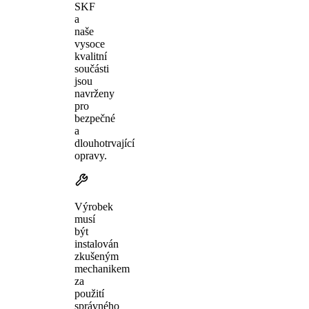
SKF
a
naše
vysoce
kvalitní
součásti
jsou
navrženy
pro
bezpečné
a
dlouhotrvající
opravy.
Výrobek
musí
být
instalován
zkušeným
mechanikem
za
použití
správného