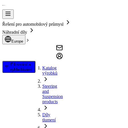
Řešení pro automobilový průmysl
Náhradní díly
Europe
Filtrování a
Katalog
vyhledávání
výrobků
Steering
and
Suspension
products
Díly
tlumení