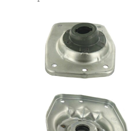
Twin Pack
pro obě
strany
nápravy