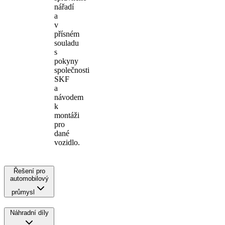
nářadí
a
v
přísném
souladu
s
pokyny
společnosti
SKF
a
návodem
k
montáži
pro
dané
vozidlo.
Řešení pro
automobilový
průmysl
Náhradní díly