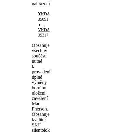
nahrazení
VKDA
35891
,
VKDA
35317
Obsahuje
všechny
součásti
nutné
k
provedení
úplné
výměny
horního
uložení
zavěšení
Mac
Pherson.
Obsahuje
kvalitní
SKF
silentblok