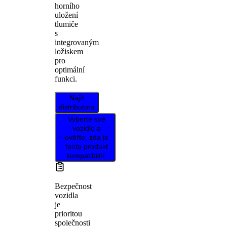
horního
uložení
tlumiče
s
integrovaným
ložiskem
pro
optimální
funkci.
Najít
distributora
Vyberte své
vozidlo a
ověřte, zda je
tento produkt
kompatibilní.
Bezpečnost
vozidla
je
prioritou
společnosti