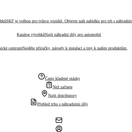
obků
SKF je volbou pro tvůrce vozidel. Objevte naši nabídku pro trh s náhradním
Katalog výrobků
Najít náhradní díly pro automobil
ické centrum
Najděte příručky, návody k instalaci a tipy k našim produktům.
Často kladené otázky
Než začnete
Najít distributory
Přehled trhu s náhradními díly