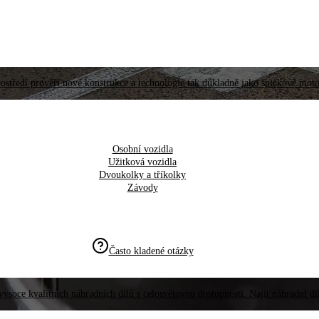
ostředí prověří nové konstrukce a technologie tak důkladně jako špičkové moto
Osobní vozidla
Užitková vozidla
Dvoukolky a tříkolky
Závody
Často kladené otázky
vysoce kvalitních náhradních dílů s celosvětovou dostupností. Najít náhradní d