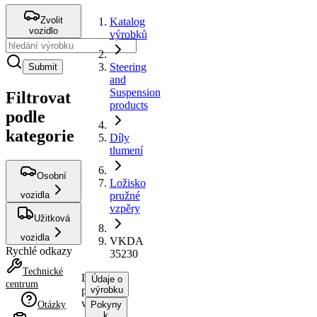
Zvolit
Katalog
vozidlo
výrobků
Steering
Submit
and
Suspension
Filtrovat
products
podle
kategorie
Díly
tlumení
Osobní
Ložisko
vozidla
pružné
vzpěry
Užitková
vozidla
VKDA
Rychlé odkazy
35230
Technické
Ložisko
Údaje o
centrum
pružné
výrobku
vzpěry
Otázky
Pokyny
k