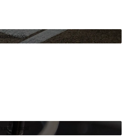
ristické závody.
íly pro automobil