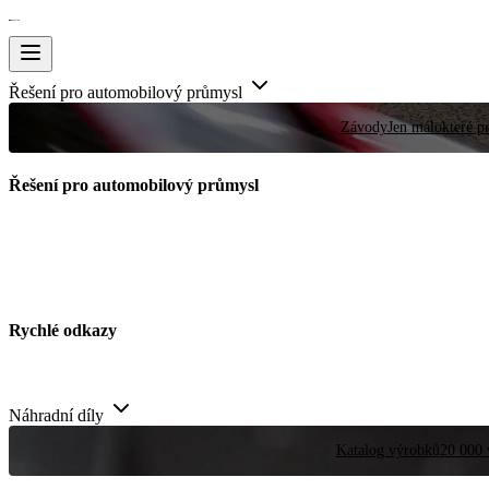
Řešení pro automobilový průmysl
Závody
Jen málokteré pr
Řešení pro automobilový průmysl
Rychlé odkazy
Náhradní díly
Katalog výrobků
20 000 