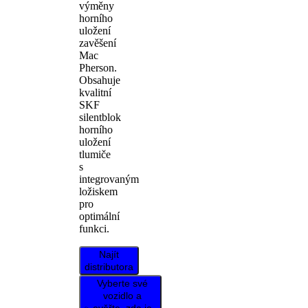
výměny
horního
uložení
zavěšení
Mac
Pherson.
Obsahuje
kvalitní
SKF
silentblok
horního
uložení
tlumiče
s
integrovaným
ložiskem
pro
optimální
funkci.
Najít
distributora
Vyberte své
vozidlo a