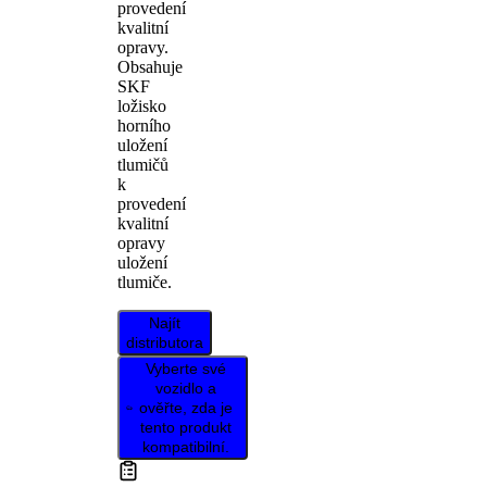
provedení
kvalitní
opravy.
Obsahuje
SKF
ložisko
horního
uložení
tlumičů
k
provedení
kvalitní
opravy
uložení
tlumiče.
Najít
distributora
Vyberte své
vozidlo a
ověřte, zda je
tento produkt
kompatibilní.