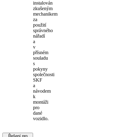
instalován
zkušeným
mechanikem
za
použití
správného
nářadí
a
v
přísném
souladu
s
pokyny
společnosti
SKF
a
návodem
k
montáži
pro
dané
vozidlo.
Řešení pro