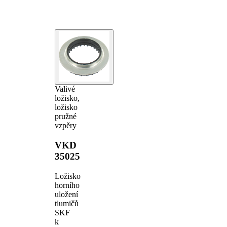
Valivé
ložisko,
ložisko
pružné
vzpěry
VKD
35025
Ložisko
horního
uložení
tlumičů
SKF
k