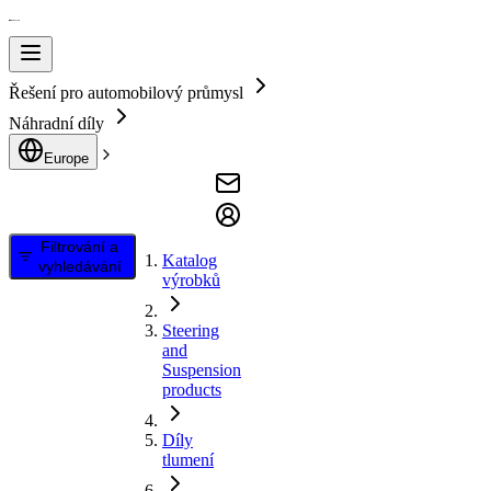
Řešení pro automobilový průmysl
Náhradní díly
Europe
Filtrování a
Katalog
vyhledávání
výrobků
Steering
and
Suspension
products
Díly
tlumení