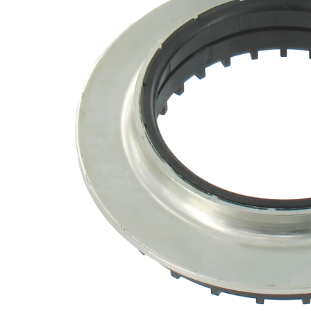
pérování
2
osy