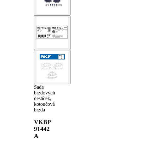
Sada
brzdových
destiček,
kotoučová
brzda
VKBP
91442
A