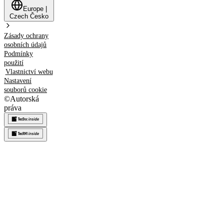
Europe
|
Czech
Česko
Zásady ochrany
osobních údajů
Podmínky
použití
Vlastnictví webu
Nastavení
souborů cookie
©
Autorská
práva