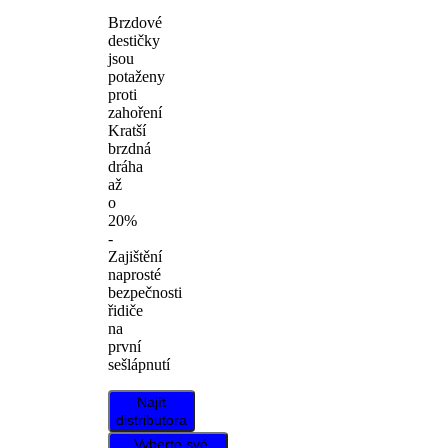
Brzdové
destičky
jsou
potaženy
proti
zahoření
Kratší
brzdná
dráha
až
o
20%
-
Zajištění
naprosté
bezpečnosti
řidiče
na
první
sešlápnutí
Najít
distributora
Vyberte své