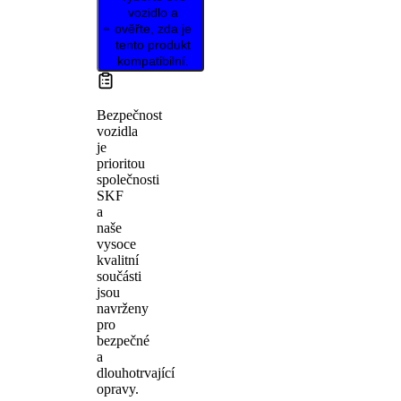
vozidlo a
ověřte, zda je
tento produkt
kompatibilní.
Bezpečnost
vozidla
je
prioritou
společnosti
SKF
a
naše
vysoce
kvalitní
součásti
jsou
navrženy
pro
bezpečné
a
dlouhotrvající
opravy.