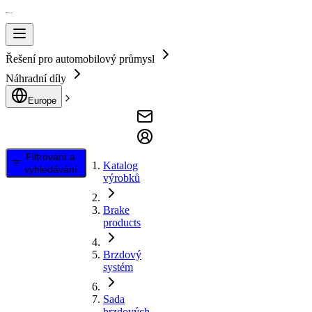
Řešení pro automobilový průmysl
Náhradní díly
Europe
Filtrování a
Katalog
vyhledávání
výrobků
Brake
products
Brzdový
systém
Sada
brzdových