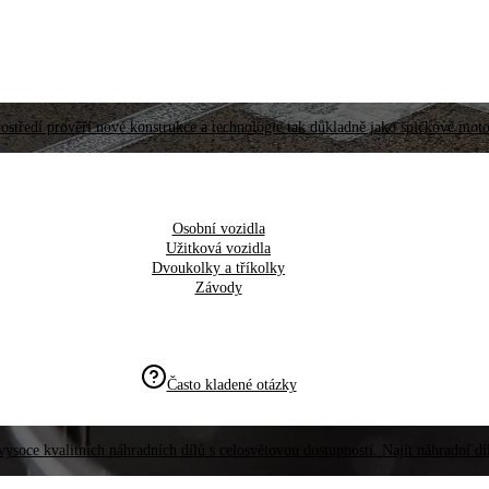
ostředí prověří nové konstrukce a technologie tak důkladně jako špičkové moto
Osobní vozidla
Užitková vozidla
Dvoukolky a tříkolky
Závody
Často kladené otázky
vysoce kvalitních náhradních dílů s celosvětovou dostupností. Najít náhradní d