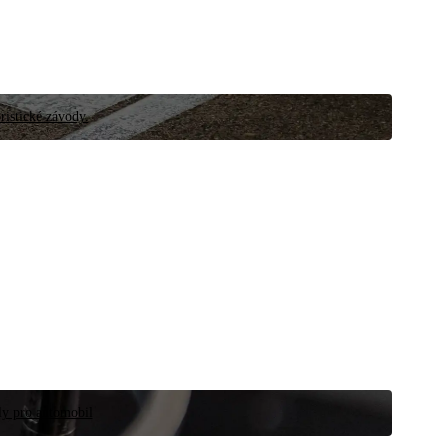
ristické závody.
íly pro automobil