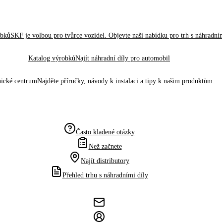
obků
SKF je volbou pro tvůrce vozidel. Objevte naši nabídku pro trh s náhradním
Katalog výrobků
Najít náhradní díly pro automobil
ické centrum
Najděte příručky, návody k instalaci a tipy k našim produktům.
Často kladené otázky
Než začnete
Najít distributory
Přehled trhu s náhradními díly