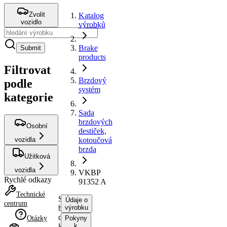
Zvolit
Katalog
vozidlo
výrobků
Brake
Submit
products
Filtrovat
Brzdový
podle
systém
kategorie
Sada
brzdových
Osobní
destiček,
vozidla
kotoučová
brzda
Užitková
vozidla
VKBP
Rychlé odkazy
91352 A
Technické
Sada
Údaje o
centrum
brzdových
výrobku
destiček,
Otázky
Pokyny
kotoučová
k