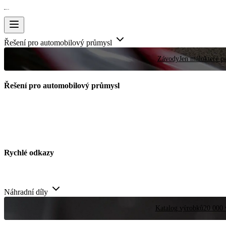
Řešení pro automobilový průmysl
Závody
Jen málokteré pr
Řešení pro automobilový průmysl
Rychlé odkazy
Náhradní díly
Katalog výrobků
20 000 