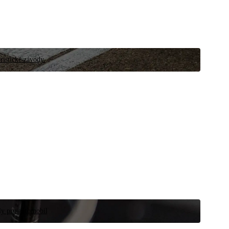
ristické závody.
íly pro automobil