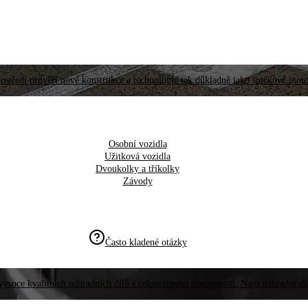
ostředí prověří nové konstrukce a technologie tak důkladně jako špičkové moto
Osobní vozidla
Užitková vozidla
Dvoukolky a tříkolky
Závody
Často kladené otázky
vysoce kvalitních náhradních dílů s celosvětovou dostupností. Najít náhradní d