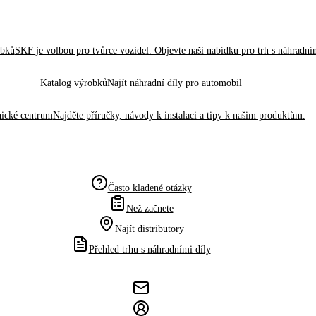
obků
SKF je volbou pro tvůrce vozidel. Objevte naši nabídku pro trh s náhradním
Katalog výrobků
Najít náhradní díly pro automobil
ické centrum
Najděte příručky, návody k instalaci a tipy k našim produktům.
Často kladené otázky
Než začnete
Najít distributory
Přehled trhu s náhradními díly