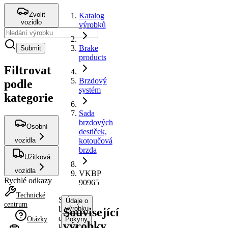
Zvolit
Katalog
vozidlo
výrobků
Brake
Submit
products
Filtrovat
Brzdový
podle
systém
kategorie
Sada
brzdových
Osobní
destiček,
vozidla
kotoučová
brzda
Užitková
vozidla
VKBP
Rychlé odkazy
90965
Technické
Sada
Údaje o
centrum
brzdových
výrobku
Související
destiček,
Otázky
Pokyny
výrobky
kotoučová
k