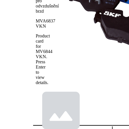
pro
WVA číslo
20180
odvzdušnění
WVA číslo
20995
brzd
WVA číslo
20996
MVA6837
Počet
4
VKN
obložení
Product
card
for
MV6844
VKN
.
Press
Enter
to
view
details.