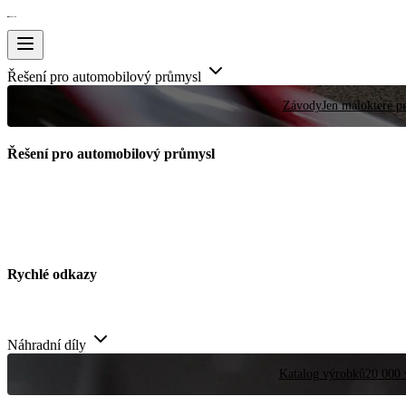
Řešení pro automobilový průmysl
Závody
Jen málokteré pr
Řešení pro automobilový průmysl
Rychlé odkazy
Náhradní díly
Katalog výrobků
20 000 