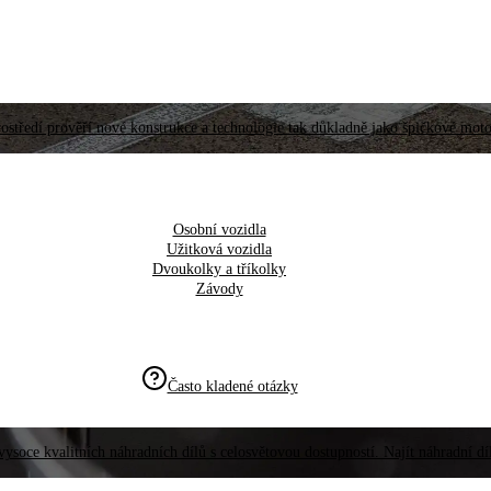
ostředí prověří nové konstrukce a technologie tak důkladně jako špičkové moto
Osobní vozidla
Užitková vozidla
Dvoukolky a tříkolky
Závody
Často kladené otázky
vysoce kvalitních náhradních dílů s celosvětovou dostupností. Najít náhradní d