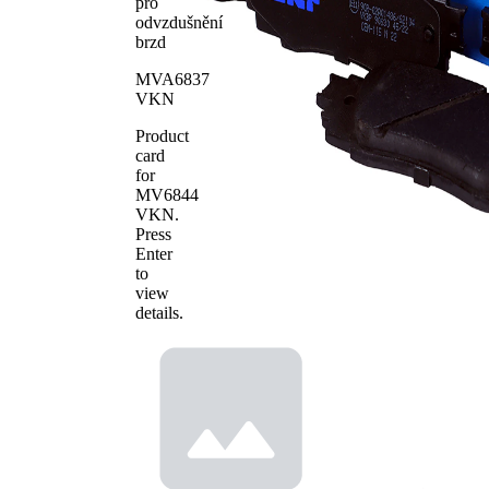
pro
WVA číslo
22153
odvzdušnění
WVA číslo
22434
brzd
Počet
4
MVA6837
obložení
VKN
Product
card
for
MV6844
VKN
.
Press
Enter
to
view
details.