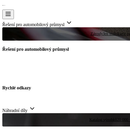
Řešení pro automobilový průmysl
Závody
Jen málokteré pr
Řešení pro automobilový průmysl
Rychlé odkazy
Náhradní díly
Katalog výrobků
20 000 