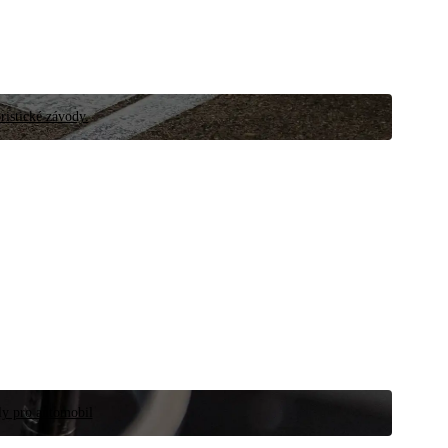
ristické závody.
íly pro automobil