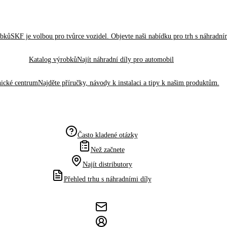
obků
SKF je volbou pro tvůrce vozidel. Objevte naši nabídku pro trh s náhradním
Katalog výrobků
Najít náhradní díly pro automobil
ické centrum
Najděte příručky, návody k instalaci a tipy k našim produktům.
Často kladené otázky
Než začnete
Najít distributory
Přehled trhu s náhradními díly