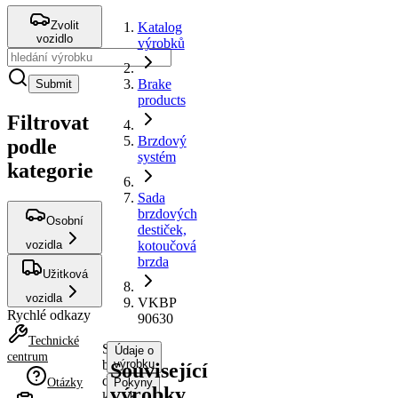
Zvolit
Katalog
vozidlo
výrobků
Brake
Submit
products
Filtrovat
Brzdový
podle
systém
kategorie
Sada
brzdových
Osobní
destiček,
vozidla
kotoučová
brzda
Užitková
vozidla
VKBP
Rychlé odkazy
90630
Technické
Sada
Údaje o
centrum
brzdových
výrobku
Související
destiček,
Otázky
Pokyny
výrobky
kotoučová
k