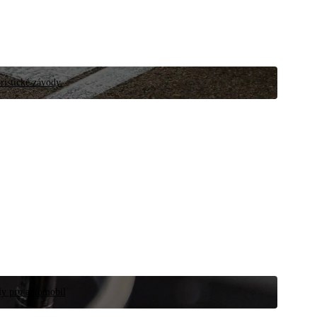
ristické závody.
íly pro automobil