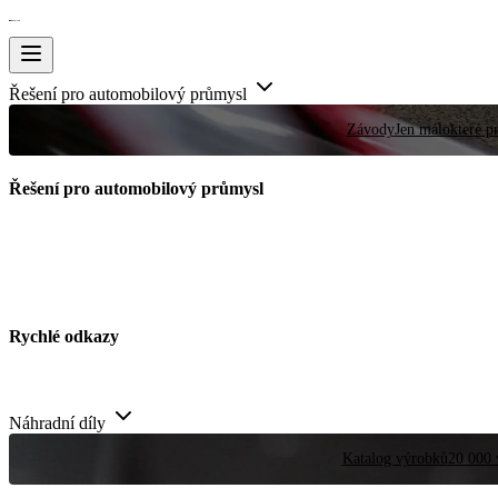
Řešení pro automobilový průmysl
Závody
Jen málokteré pr
Řešení pro automobilový průmysl
Rychlé odkazy
Náhradní díly
Katalog výrobků
20 000 