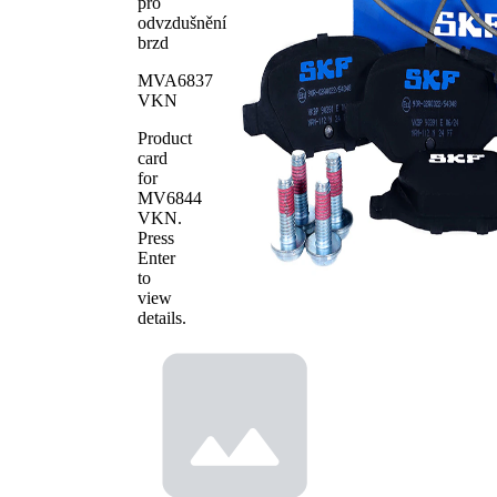
Počet
pro
4
obložení
odvzdušnění
brzd
MVA6837
VKN
Product
card
for
MV6844
VKN
.
Press
Enter
to
view
details.