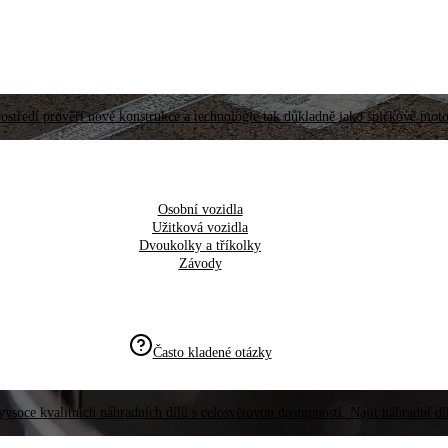
ostředí prověří nové konstrukce a technologie tak důkladně jako špičkové moto
Osobní vozidla
Užitková vozidla
Dvoukolky a tříkolky
Závody
Často kladené otázky
vysoce kvalitních náhradních dílů s celosvětovou dostupností. Najít náhradní d