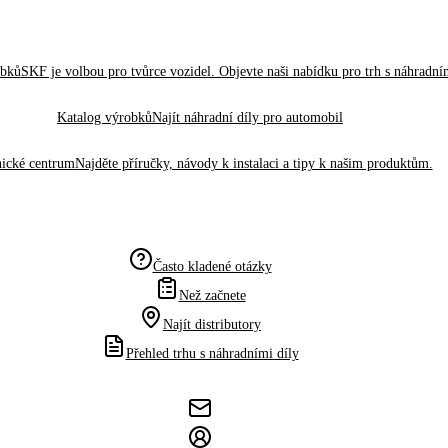
obků
SKF je volbou pro tvůrce vozidel. Objevte naši nabídku pro trh s náhradním
Katalog výrobků
Najít náhradní díly pro automobil
ické centrum
Najděte příručky, návody k instalaci a tipy k našim produktům.
Často kladené otázky
Než začnete
Najít distributory
Přehled trhu s náhradními díly