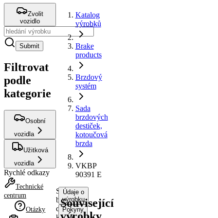
Zvolit
Katalog
vozidlo
výrobků
Brake
Submit
products
Filtrovat
Brzdový
podle
systém
kategorie
Sada
brzdových
Osobní
destiček,
vozidla
kotoučová
brzda
Užitková
vozidla
VKBP
Rychlé odkazy
90391 E
Technické
Sada
Údaje o
centrum
brzdových
výrobku
Související
destiček,
Otázky
Pokyny
výrobky
kotoučová
k